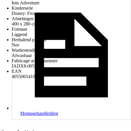
Into Adventure
Kinderserie
Disney: Frozen
Afmetingen (bxh)
400 x 280 cm
Formaat
Liggend
Herhalend patroon
Nee
Wasbestendigheid
Afwasbaar
Fabricage artikelnummer
IADX8-005
EAN
4055065410055
Montagehandleiding