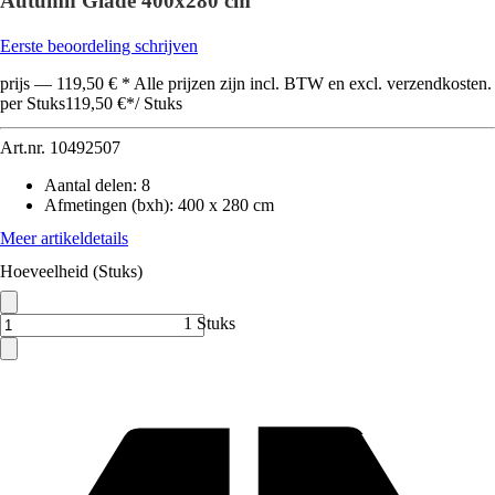
Autumn Glade 400x280 cm
Eerste beoordeling schrijven
prijs — 119,50 € * Alle prijzen zijn incl. BTW en excl. verzendkosten.
per Stuks
119,50 €
*
/
Stuks
Art.nr.
10492507
Aantal delen
:
8
Afmetingen (bxh)
:
400 x 280 cm
Meer artikeldetails
Hoeveelheid (Stuks)
1 Stuks