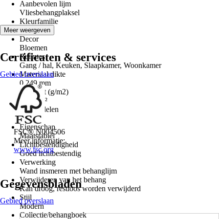
Aanbevolen lijm
Vliesbehangplaksel
Kleurfamilie
Blauw
Meer weergeven
Decor
Bloemen
Certificaten & services
Ruimtes
Gang / hal, Keuken, Slaapkamer, Woonkamer
Gebied overslaan
Materiaal dikte
0,249 mm
Gewicht (g/m2)
150 g/m²
Aantal delen
4
Eigenschap
FSC® N004506
Maatstabiel
Meer informatie:
Lichtbestendigheid
www.fsc.org
Goed lichtbestendig
Verwerking
Wand insmeren met behanglijm
Verwijderen van het behang
Gegevensbladen
Kan droog, restloos worden verwijderd
Stijl
Gebied overslaan
Modern
Collectie/behangboek