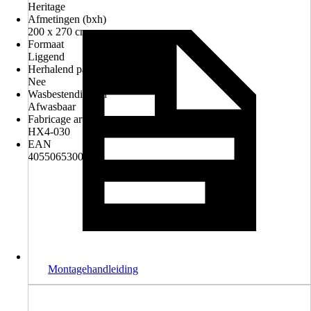
Heritage
Afmetingen (bxh)
200 x 270 cm
Formaat
Liggend
Herhalend patroon
Nee
Wasbestendigheid
Afwasbaar
Fabricage artikelnummer
HX4-030
EAN
4055065300301
Montagehandleiding