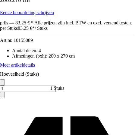
200x270 cm
Eerste beoordeling schrijven
prijs — 83,25 € * Alle prijzen zijn incl. BTW en excl. verzendkosten.
per Stuks
83,25 €
*
/
Stuks
Art.nr.
10155089
Aantal delen
:
4
Afmetingen (bxh)
:
200 x 270 cm
Meer artikeldetails
Hoeveelheid (Stuks)
1 Stuks