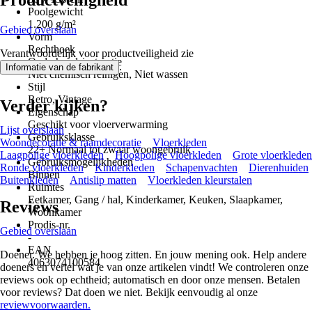
Productveiligheid
Poolgewicht
1.200 g/m²
Gebied overslaan
Vorm
Rechthoek
Verantwoordelijk voor productveiligheid zie
Onderhoudsinstructie
.
Informatie van de fabrikant
Niet chemisch reinigen, Niet wassen
Stijl
Retro, Vintage
Verder kijken?
Eigenschap
Geschikt voor vloerverwarming
Lijst overslaan
Gebruiksklasse
Woondecoratie & raamdecoratie
Vloerkleden
22+ Normaal tot zwaar woongebruik
Laagpolige vloerkleden
Hoogpolige vloerkleden
Grote vloerkleden
Gebruiksmogelijkheden
Ronde vloerkleden
Kinderkleden
Schapenvachten
Dierenhuiden
Binnen
Buitenkleden
Antislip matten
Vloerkleden kleurstalen
Ruimtes
Eetkamer, Gang / hal, Kinderkamer, Keuken, Slaapkamer,
Reviews
Woonkamer
Prodis-nr.
Gebied overslaan
-
EAN
Doener. We hebben je hoog zitten. En jouw mening ook. Help andere
4063074100584
doeners en vertel wat je van onze artikelen vindt! We controleren onze
reviews ook op echtheid; automatisch en door onze mensen. Betalen
voor reviews? Dat doen we niet. Bekijk eenvoudig al onze
reviewvoorwaarden.