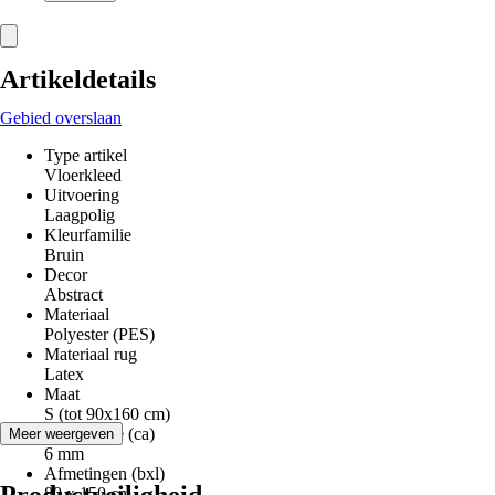
Artikeldetails
Gebied overslaan
Type artikel
Vloerkleed
Uitvoering
Laagpolig
Kleurfamilie
Bruin
Decor
Abstract
Materiaal
Polyester (PES)
Materiaal rug
Latex
Maat
S (tot 90x160 cm)
Poolhoogte (ca)
Meer weergeven
6 mm
Afmetingen (bxl)
80 x 150 cm