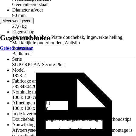
Geëmailleerd staal
Diameter afvoer
90 mm
Gewicht
Meer weergeven
27,6 kg
Eigenschap
Gegevensbladen
Afvoerpositie hoek, Platte douchebak, Ingewerkte helling,
Makkelijk te onderhouden, Antislip
Gebied overslaan
Ruimtes
Badkamer
Serie
SUPERPLAN Secure Plus
Model
1858-2
Fabricage artikelnummer
385848042676
Nominale maat (lxb)
100 x 100 cm
Afmetingen (lxbxh)
100 x 100 x 12 cm
In de levering inbegrepen
Douchebak, Baddrager, Montagehandleiding, Onderhoudstips
Aanwijzing
Afvoersysteem separaat bestellen, Voor deskundige montage is
een afdichtingsset vereist