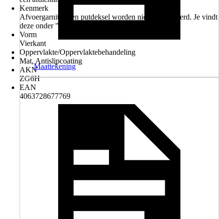
Kenmerk
Afvoergarnituur en putdeksel worden niet meegeleverd. Je vindt
deze onder "Materiaal voor je project".
Vorm
Vierkant
Oppervlakte/Oppervlaktebehandeling
Mat, Antislipcoating
Maattekening
AKN
ZG6H
EAN
4063728677769