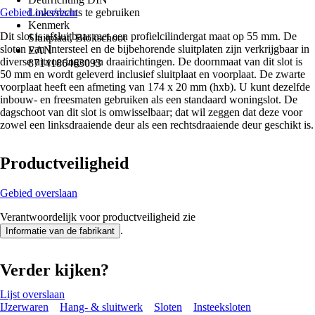
Gebied overslaan
Links/rechts te gebruiken
Kenmerk
Dit slot is afsluitbaar met een profielcilindergat maat op 55 mm. De
Sluitplaat, Blokschoot
sloten van Intersteel en de bijbehorende sluitplaten zijn verkrijgbaar in
EAN
diverse uitvoeringen en draairichtingen. De doornmaat van dit slot is
8714186463093
50 mm en wordt geleverd inclusief sluitplaat en voorplaat. De zwarte
voorplaat heeft een afmeting van 174 x 20 mm (hxb). U kunt dezelfde
inbouw- en freesmaten gebruiken als een standaard woningslot. De
dagschoot van dit slot is omwisselbaar; dat wil zeggen dat deze voor
zowel een linksdraaiende deur als een rechtsdraaiende deur geschikt is.
Productveiligheid
Gebied overslaan
Verantwoordelijk voor productveiligheid zie
.
Informatie van de fabrikant
Verder kijken?
Lijst overslaan
IJzerwaren
Hang- & sluitwerk
Sloten
Insteeksloten