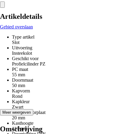
Artikeldetails
Gebied overslaan
Type artikel
Slot
Uitvoering
Insteekslot
Geschikt voor
Profielcilinder PZ
PC maat
55 mm
Doornmaat
50 mm
Kapvorm
Rond
Kapkleur
Zwart
Breedte voorplaat
Meer weergeven
20 mm
Kasthoogte
Omschrijving
116 mm
Deurrichting DIN