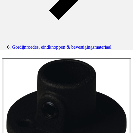
Gordijnroedes, eindknoppen & bevestigingsmateriaal