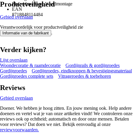
Productveiligheid
Plafondmontage, Wandmontage
EAN
8718848114484
Gebied overslaan
Verantwoordelijk voor productveiligheid zie
.
Informatie van de fabrikant
Verder kijken?
Lijst overslaan
Woondecoratie & raamdecoratie
Gordijnrails & gordijnroedes
Gordijnroedes
Gordijnroedes, eindknoppen & bevestigingsmateriaal
Gordijnroedes complete sets
Vitrageroedes & toebehoren
Reviews
Gebied overslaan
Doener. We hebben je hoog zitten. En jouw mening ook. Help andere
doeners en vertel wat je van onze artikelen vindt! We controleren onze
reviews ook op echtheid; automatisch en door onze mensen. Betalen
voor reviews? Dat doen we niet. Bekijk eenvoudig al onze
reviewvoorwaarden.