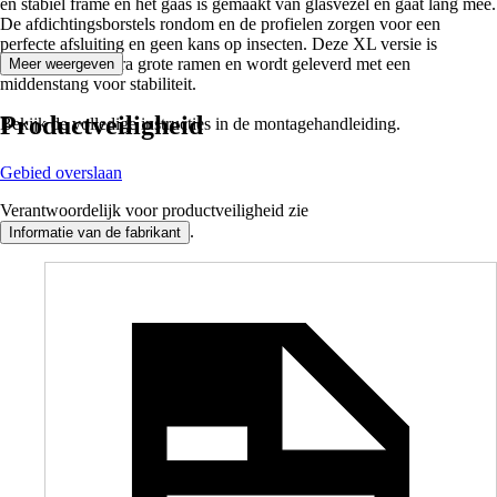
en stabiel frame en het gaas is gemaakt van glasvezel en gaat lang mee.
De afdichtingsborstels rondom en de profielen zorgen voor een
perfecte afsluiting en geen kans op insecten. Deze XL versie is
geschikt voor extra grote ramen en wordt geleverd met een
Meer weergeven
middenstang voor stabiliteit.
Productveiligheid
Bekijk de volledige instructies in de montagehandleiding.
Gebied overslaan
Verantwoordelijk voor productveiligheid zie
.
Informatie van de fabrikant