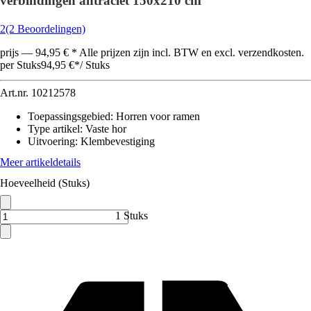
verbindingen antraciet 150x210 cm
2
(2 Beoordelingen)
prijs — 94,95 € * Alle prijzen zijn incl. BTW en excl. verzendkosten.
per Stuks
94,95 €
*
/
Stuks
Art.nr.
10212578
Toepassingsgebied
:
Horren voor ramen
Type artikel
:
Vaste hor
Uitvoering
:
Klembevestiging
Meer artikeldetails
Hoeveelheid (Stuks)
1 Stuks