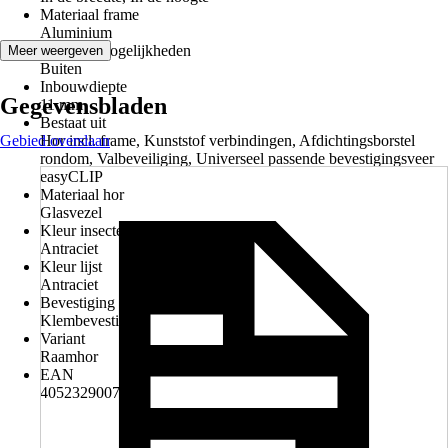
Materiaal frame
Aluminium
Gebruiksmogelijkheden
Meer weergeven
Buiten
Inbouwdiepte
Gegevensbladen
11 mm
Bestaat uit
Gebied overslaan
Hor incl. frame, Kunststof verbindingen, Afdichtingsborstel
rondom, Valbeveiliging, Universeel passende bevestigingsveer
easyCLIP
Materiaal hor
Glasvezel
Kleur insectenbeschermingsrooster
Antraciet
Kleur lijst
Antraciet
Bevestiging
Klembevestiging
Variant
Raamhor
EAN
4052329007082