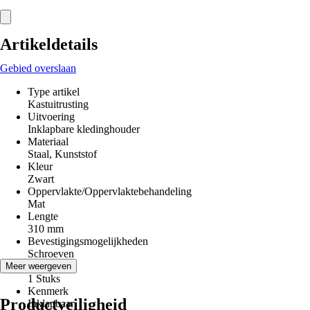
Artikeldetails
Gebied overslaan
Type artikel
Kastuitrusting
Uitvoering
Inklapbare kledinghouder
Materiaal
Staal, Kunststof
Kleur
Zwart
Oppervlakte/Oppervlaktebehandeling
Mat
Lengte
310 mm
Bevestigingsmogelijkheden
Schroeven
Inhoud
Meer weergeven
1 Stuks
Kenmerk
Productveiligheid
Inklapbaar