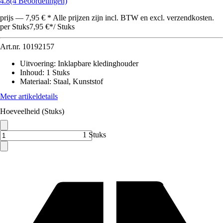
4.8
(4 Beoordelingen)
prijs — 7,95 € * Alle prijzen zijn incl. BTW en excl. verzendkosten.
per Stuks
7,95 €
*
/
Stuks
Art.nr.
10192157
Uitvoering
:
Inklapbare kledinghouder
Inhoud
:
1 Stuks
Materiaal
:
Staal, Kunststof
Meer artikeldetails
Hoeveelheid (Stuks)
1 Stuks