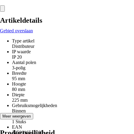
Artikeldetails
Gebied overslaan
Type artikel
Distributeur
IP waarde
IP 20
Aantal polen
3-polig
Breedte
95 mm
Hoogte
80 mm
Diepte
225 mm
Gebruiksmogelijkheden
Binnen
Aantal
Meer weergeven
1 Stuks
EAN
Productveiligheid
3250616543195