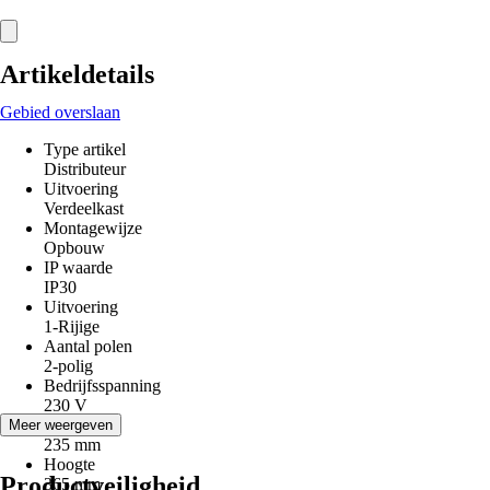
Artikeldetails
Gebied overslaan
Type artikel
Distributeur
Uitvoering
Verdeelkast
Montagewijze
Opbouw
IP waarde
IP30
Uitvoering
1-Rijige
Aantal polen
2-polig
Bedrijfsspanning
230 V
Breedte
Meer weergeven
235 mm
Hoogte
Productveiligheid
365 mm