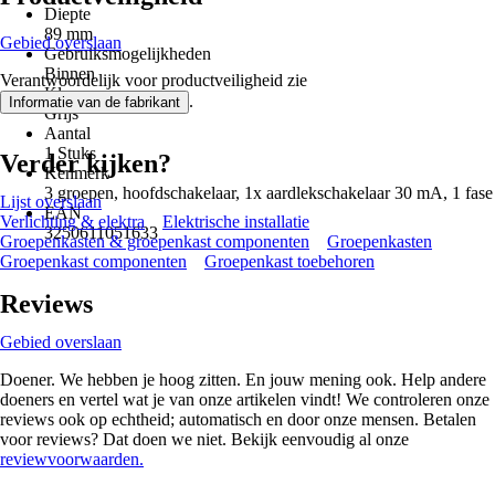
Diepte
89 mm
Gebied overslaan
Gebruiksmogelijkheden
Binnen
Verantwoordelijk voor productveiligheid zie
Kleur
.
Informatie van de fabrikant
Grijs
Aantal
1 Stuks
Verder kijken?
Kenmerk
3 groepen, hoofdschakelaar, 1x aardlekschakelaar 30 mA, 1 fase
Lijst overslaan
EAN
Verlichting & elektra
Elektrische installatie
3250611051633
Groepenkasten & groepenkast componenten
Groepenkasten
Groepenkast componenten
Groepenkast toebehoren
Reviews
Gebied overslaan
Doener. We hebben je hoog zitten. En jouw mening ook. Help andere
doeners en vertel wat je van onze artikelen vindt! We controleren onze
reviews ook op echtheid; automatisch en door onze mensen. Betalen
voor reviews? Dat doen we niet. Bekijk eenvoudig al onze
reviewvoorwaarden.