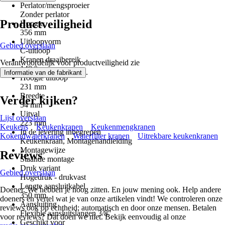
Perlator/mengsproeier
Zonder perlator
Productveiligheid
Hoogte
356 mm
Uitloopvorm
Gebied overslaan
C-uitloop
Kranen draaibereik
Verantwoordelijk voor productveiligheid zie
140 °
.
Informatie van de fabrikant
Hoogte uitloop
231 mm
Breedte
Verder kijken?
54 mm
Uitval
Lijst overslaan
223 mm
Keukens
Keukenkranen
Keukenmengkranen
In de levering inbegrepen
Kokendwaterkranen
Waterfilter kranen
Uitrekbare keukenkranen
Keukenkraan, Montagehandleiding
Montagewijze
Reviews
Staande montage
Druk variant
Gebied overslaan
Hogedruk - drukvast
Lengte aansluitkabel
Doener. We hebben je hoog zitten. En jouw mening ook. Help andere
350 mm
doeners en vertel wat je van onze artikelen vindt! We controleren onze
Aansluiting
reviews ook op echtheid; automatisch en door onze mensen. Betalen
Flexible aansluitslangen 3/8"
voor reviews? Dat doen we niet. Bekijk eenvoudig al onze
Geschikt voor