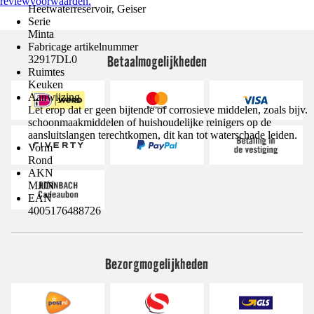
reviewvoorwaarden.
Heetwaterreservoir, Geiser
Serie
Minta
Fabricage artikelnummer
Betaalmogelijkheden
32917DL0
Ruimtes
Keuken
Aanwijzing
Let erop dat er geen bijtende of corrosieve middelen, zoals bijv.
schoonmaakmiddelen of huishoudelijke reinigers op de
aansluitslangen terechtkomen, dit kan tot waterschade leiden.
Vorm
Rond
AKN
MJJN
EAN
4005176488726
Bezorgmogelijkheden