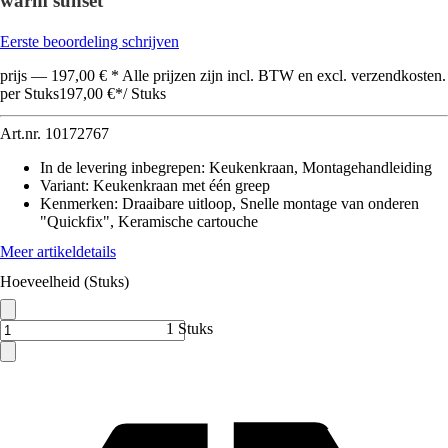
warm sunset
Eerste beoordeling schrijven
prijs — 197,00 € * Alle prijzen zijn incl. BTW en excl. verzendkosten.
per Stuks
197,00 €
*
/
Stuks
Art.nr.
10172767
In de levering inbegrepen
:
Keukenkraan, Montagehandleiding
Variant
:
Keukenkraan met één greep
Kenmerken
:
Draaibare uitloop, Snelle montage van onderen
"Quickfix", Keramische cartouche
Meer artikeldetails
Hoeveelheid (Stuks)
1 Stuks