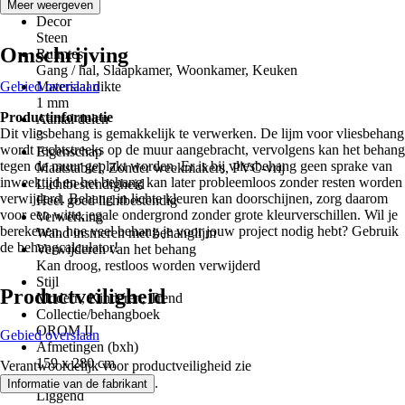
Wit
Meer weergeven
Decor
Steen
Omschrijving
Ruimtes
Gang / hal, Slaapkamer, Woonkamer, Keuken
Gebied overslaan
Materiaal dikte
1 mm
Productinformatie
Aantal delen
Dit vliesbehang is gemakkelijk te verwerken. De lijm voor vliesbehang
3
wordt rechtstreeks op de muur aangebracht, vervolgens kan het behang
Eigenschap
tegen de muur geplakt worden. Er is bij vliesbehang geen sprake van
Maatstabiel, Zonder weekmakers, PVC-vrij
inweektijd en het behang kan later probleemloos zonder resten worden
Lichtbestendigheid
verwijderd. Behang in lichte kleuren kan doorschijnen, zorg daarom
Heel goed lichtbestendig
voor een witte, egale ondergrond zonder grote kleurverschillen. Wil je
Verwerking
berekenen, hoe veel behang je voor jouw project nodig hebt? Gebruik
Wand insmeren met behanglijm
de behangcalculator!
Verwijderen van het behang
Kan droog, restloos worden verwijderd
Stijl
Productveiligheid
Modern, Kinderen, Trend
Collectie/behangboek
OROM II
Gebied overslaan
Afmetingen (bxh)
159 x 280 cm
Verantwoordelijk voor productveiligheid zie
Formaat
.
Informatie van de fabrikant
Liggend