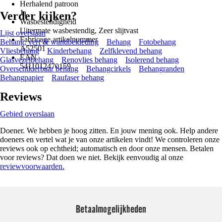
Herhalend patroon
Ja
Verder kijken?
Wasbestendigheid
Uitermate wasbestendig, Zeer slijtvast
Lijst overslaan
Fabricage artikelnummer
Behang, verf & wandbekleding
Behang
Fotobehang
A52501
Vliesbehang
Kinderbehang
Zelfklevend behang
EAN
Glasvezelbehang
Renovlies behang
Isolerend behang
5411012470159
Overschilderbaar behang
Behangcirkels
Behangranden
Behangpapier
Raufaser behang
Reviews
Gebied overslaan
Doener. We hebben je hoog zitten. En jouw mening ook. Help andere
doeners en vertel wat je van onze artikelen vindt! We controleren onze
reviews ook op echtheid; automatisch en door onze mensen. Betalen
voor reviews? Dat doen we niet. Bekijk eenvoudig al onze
reviewvoorwaarden.
Betaalmogelijkheden