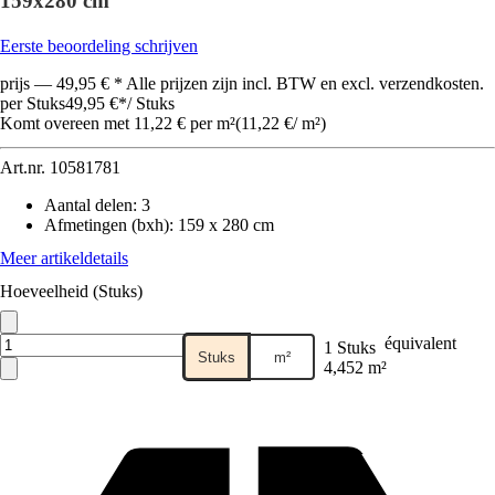
159x280 cm
Eerste beoordeling schrijven
prijs — 49,95 € * Alle prijzen zijn incl. BTW en excl. verzendkosten.
per Stuks
49,95 €
*
/
Stuks
Komt overeen met 11,22 € per m²
(
11,22 €
/
m²
)
Art.nr.
10581781
Aantal delen
:
3
Afmetingen (bxh)
:
159 x 280 cm
Meer artikeldetails
Hoeveelheid (Stuks)
équivalent
1 Stuks
Stuks
m²
4,452 m²