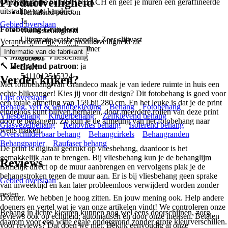
Productveiligheid
Ontdek Others bij HORNBACH en geef je muren een geraffineerde
Staand
uitstraling met karakter.
Herhalend patroon
Ja
Gebied overslaan
Fotobehang Grandeco
Wasbestendigheid
Uitermate wasbestendig, Zeer slijtvast
Verantwoordelijk voor productveiligheid zie
🔨
Afmeting
: 159 x 280 cm
Fabricage artikelnummer
.
Informatie van de fabrikant
🔨
Materiaal
: Vliesbehang
203801
🔨
Herhalend patroon
: ja
EAN
5411012515324
Verder kijken?
Met fotobehang van Grandeco maak je van iedere ruimte in huis een
echte blikvanger! Kies jij voor dit design? Dit fotobehang is goed voor
Lijst overslaan
een totale afmeting van 159 bij 280 cm. En het leuke is dat je de print
Behang, verf & wandbekleding
Behang
Fotobehang
eindeloos kunt blijven herhalen, door meerdere rollen van deze print
Vliesbehang
Kinderbehang
Zelfklevend behang
door te behangen. Zo kun je de afmeting van het fotobehang naar
Glasvezelbehang
Renovlies behang
Isolerend behang
wens maken.
Overschilderbaar behang
Behangcirkels
Behangranden
Behangpapier
Raufaser behang
De print is digitaal gedrukt op vliesbehang, daardoor is het
gemakkelijk aan te brengen. Bij vliesbehang kun je de behanglijm
Reviews
namelijk direct op de muur aanbrengen en vervolgens plak je de
behangstroken tegen de muur aan. Er is bij vliesbehang geen sprake
Gebied overslaan
van inweektijd en kan later probleemloos verwijderd worden zonder
resten.
Doener. We hebben je hoog zitten. En jouw mening ook. Help andere
doeners en vertel wat je van onze artikelen vindt! We controleren onze
Behang in lichte kleuren kunnen nog wel eens doorschijnen, zorg
reviews ook op echtheid; automatisch en door onze mensen. Betalen
daarom voor een witte egale ondergrond zonder grote kleurverschillen.
voor reviews? Dat doen we niet. Bekijk eenvoudig al onze