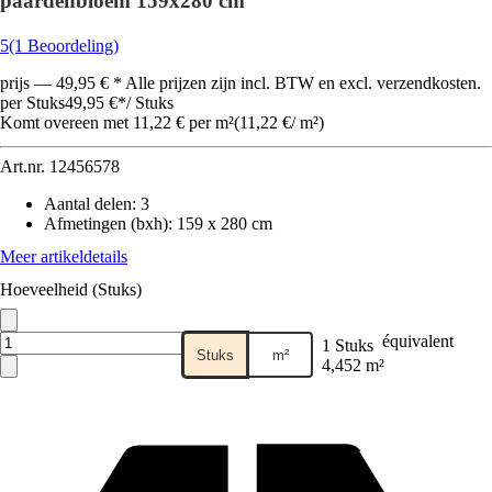
paardenbloem 159x280 cm
5
(1 Beoordeling)
prijs — 49,95 € * Alle prijzen zijn incl. BTW en excl. verzendkosten.
per Stuks
49,95 €
*
/
Stuks
Komt overeen met 11,22 € per m²
(
11,22 €
/
m²
)
Art.nr.
12456578
Aantal delen
:
3
Afmetingen (bxh)
:
159 x 280 cm
Meer artikeldetails
Hoeveelheid (Stuks)
équivalent
1 Stuks
Stuks
m²
4,452 m²