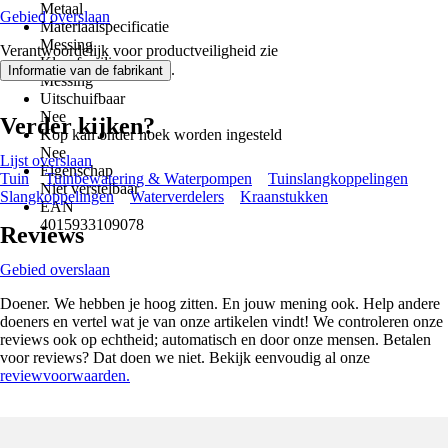
Metaal
Gebied overslaan
Materiaalspecificatie
Messing
Verantwoordelijk voor productveiligheid zie
Kleurfamilie
.
Informatie van de fabrikant
Messing
Uitschuifbaar
Nee
Verder kijken?
Kop kan onder hoek worden ingesteld
Nee
Lijst overslaan
Eigenschap
Tuin
Tuinbewatering & Waterpompen
Tuinslangkoppelingen
Niet verstelbaar
Slangkoppelingen
Waterverdelers
Kraanstukken
EAN
4015933109078
Reviews
Gebied overslaan
Doener. We hebben je hoog zitten. En jouw mening ook. Help andere
doeners en vertel wat je van onze artikelen vindt! We controleren onze
reviews ook op echtheid; automatisch en door onze mensen. Betalen
voor reviews? Dat doen we niet. Bekijk eenvoudig al onze
reviewvoorwaarden.