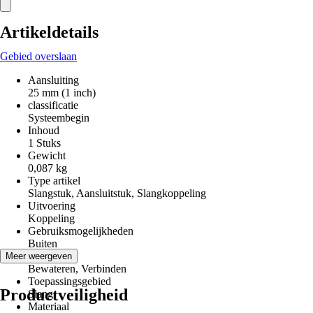
Artikeldetails
Gebied overslaan
Aansluiting
25 mm (1 inch)
classificatie
Systeembegin
Inhoud
1 Stuks
Gewicht
0,087 kg
Type artikel
Slangstuk, Aansluitstuk, Slangkoppeling
Uitvoering
Koppeling
Gebruiksmogelijkheden
Buiten
Toepassing
Meer weergeven
Bewateren, Verbinden
Toepassingsgebied
Productveiligheid
Slang
Materiaal