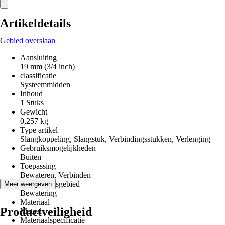
Artikeldetails
Gebied overslaan
Aansluiting
19 mm (3/4 inch)
classificatie
Systeemmidden
Inhoud
1 Stuks
Gewicht
0,257 kg
Type artikel
Slangkoppeling, Slangstuk, Verbindingsstukken, Verlenging
Gebruiksmogelijkheden
Buiten
Toepassing
Bewateren, Verbinden
Toepassingsgebied
Meer weergeven
Bewatering
Materiaal
Productveiligheid
Metaal
Materiaalspecificatie