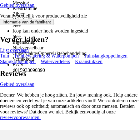
Messing
Gebied overslaan
Kleurfamilie
Zilver
Verantwoordelijk voor productveiligheid zie
Uitschuifbaar
.
Informatie van de fabrikant
Nee
Kop kan onder hoek worden ingesteld
Nee
Verder kijken?
Eigenschap
Niet verstelbaar
Lijst overslaan
Oppervlakte/Oppervlaktebehandeling
Tuin
Tuinbewatering & Waterpompen
Tuinslangkoppelingen
Vernikkeld
Slangkoppelingen
Waterverdelers
Kraanstukken
EAN
4015933090390
Reviews
Gebied overslaan
Doener. We hebben je hoog zitten. En jouw mening ook. Help andere
doeners en vertel wat je van onze artikelen vindt! We controleren onze
reviews ook op echtheid; automatisch en door onze mensen. Betalen
voor reviews? Dat doen we niet. Bekijk eenvoudig al onze
reviewvoorwaarden.