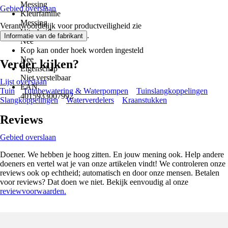
Messing
Gebied overslaan
Kleurfamilie
Messing
Verantwoordelijk voor productveiligheid zie
Uitschuifbaar
.
Informatie van de fabrikant
Nee
Kop kan onder hoek worden ingesteld
Nee
Verder kijken?
Eigenschap
Niet verstelbaar
Lijst overslaan
EAN
Tuin
Tuinbewatering & Waterpompen
Tuinslangkoppelingen
4015933007992
Slangkoppelingen
Waterverdelers
Kraanstukken
Reviews
Gebied overslaan
Doener. We hebben je hoog zitten. En jouw mening ook. Help andere
doeners en vertel wat je van onze artikelen vindt! We controleren onze
reviews ook op echtheid; automatisch en door onze mensen. Betalen
voor reviews? Dat doen we niet. Bekijk eenvoudig al onze
reviewvoorwaarden.