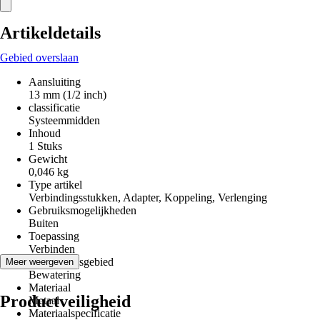
Artikeldetails
Gebied overslaan
Aansluiting
13 mm (1/2 inch)
classificatie
Systeemmidden
Inhoud
1 Stuks
Gewicht
0,046 kg
Type artikel
Verbindingsstukken, Adapter, Koppeling, Verlenging
Gebruiksmogelijkheden
Buiten
Toepassing
Verbinden
Toepassingsgebied
Meer weergeven
Bewatering
Materiaal
Productveiligheid
Metaal
Materiaalspecificatie