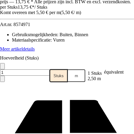
prijs — 13,75 € * Alle prijzen zijn incl. BTW en excl. verzendkosten.
per Stuks
13,75 €
*
/
Stuks
Komt overeen met 5,50 € per m
(
5,50 €
/
m
)
Art.nr.
8574971
Gebruiksmogelijkheden
:
Buiten, Binnen
Materiaalspecificatie
:
Vuren
Meer artikeldetails
Hoeveelheid (Stuks)
équivalent
1 Stuks
Stuks
m
2,50 m