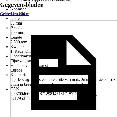
Gegevensbladen
-
Kopmaat
Gebied overslaan
32 x 200 mm
Dikte
32 mm
Breedte
200 mm
Lengte
2.500 mm
Kwaliteit
1. Keus, Ongesorteerd
Oppervlak/kanten
Fijne zaagsnede
Het land van herkomst
Europa
Kenmerk
Op de zaagmaat is een tolerantie van max. 2mm in dikte en max.
3mm in breedte volgens de normen mogelijk.
EAN
2007004669477, 8712981471817, 8712981487993,
8717953178510