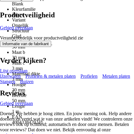
Blank
Kleurfamilie
Productveiligheid
Zilver
Variant
Ongelijk
Gebied overslaan
Structuur
Glad
Verantwoordelijk voor productveiligheid zie
Maat a
.
Informatie van de fabrikant
50 mm
Maat b
30 mm
Verder kijken?
Maat c
3 mm
Lijst overslaan
Materiaal dikte
IJzerwaren
Profielen & metalen platen
Profielen
Metalen platen
3 mm
Stangen
Buizen
Hoogte
30 mm
Reviews
Breedte
50 mm
Gebied overslaan
Lengte
1 m
Doener. We hebben je hoog zitten. En jouw mening ook. Help andere
EAN
doeners en vertel wat je van onze artikelen vindt! We controleren onze
4004338470241
reviews ook op echtheid; automatisch en door onze mensen. Betalen
voor reviews? Dat doen we niet. Bekijk eenvoudig al onze