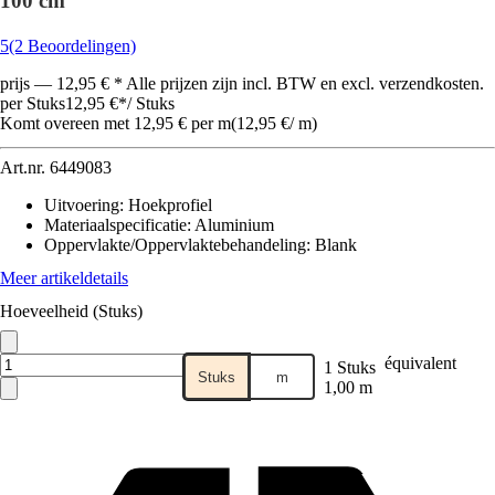
100 cm
5
(2 Beoordelingen)
prijs — 12,95 € * Alle prijzen zijn incl. BTW en excl. verzendkosten.
per Stuks
12,95 €
*
/
Stuks
Komt overeen met 12,95 € per m
(
12,95 €
/
m
)
Art.nr.
6449083
Uitvoering
:
Hoekprofiel
Materiaalspecificatie
:
Aluminium
Oppervlakte/Oppervlaktebehandeling
:
Blank
Meer artikeldetails
Hoeveelheid (Stuks)
équivalent
1 Stuks
Stuks
m
1,00 m