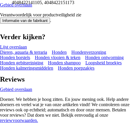
4048422141105, 4048422151173
Gebied overslaan
Verantwoordelijk voor productveiligheid zie
.
Informatie van de fabrikant
Verder kijken?
Lijst overslaan
Dieren, aquaria & terraria
Honden
Hondenverzorging
Honden borstels
Honden vlooien & teken
Honden ontworming
Honden gebitsreiniging
Honden shampoo
Loopsheid broekjes
Honden kalmeringsmiddelen
Honden poepzakjes
Reviews
Gebied overslaan
Doener. We hebben je hoog zitten. En jouw mening ook. Help andere
doeners en vertel wat je van onze artikelen vindt! We controleren onze
reviews ook op echtheid; automatisch en door onze mensen. Betalen
voor reviews? Dat doen we niet. Bekijk eenvoudig al onze
reviewvoorwaarden.