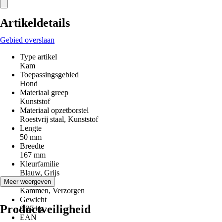
Artikeldetails
Gebied overslaan
Type artikel
Kam
Toepassingsgebied
Hond
Materiaal greep
Kunststof
Materiaal opzetborstel
Roestvrij staal, Kunststof
Lengte
50 mm
Breedte
167 mm
Kleurfamilie
Blauw, Grijs
Toepassing
Meer weergeven
Kammen, Verzorgen
Gewicht
Productveiligheid
0,27 kg
EAN