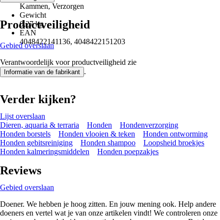
Kammen, Verzorgen
Gewicht
Productveiligheid
0,27 kg
EAN
4048422141136, 4048422151203
Gebied overslaan
Verantwoordelijk voor productveiligheid zie
.
Informatie van de fabrikant
Verder kijken?
Lijst overslaan
Dieren, aquaria & terraria
Honden
Hondenverzorging
Honden borstels
Honden vlooien & teken
Honden ontworming
Honden gebitsreiniging
Honden shampoo
Loopsheid broekjes
Honden kalmeringsmiddelen
Honden poepzakjes
Reviews
Gebied overslaan
Doener. We hebben je hoog zitten. En jouw mening ook. Help andere
doeners en vertel wat je van onze artikelen vindt! We controleren onze