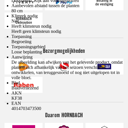
Doorlatend, Rijk aan voedingsstoffen
Aanbevolen afstand tussen de planten
80 cm
Klimrek nodig
Nee
Heeft klimsteun nodig
Heeft geen klimsteun nodig
Toepassing
Begroeiing
Toepassingsgebied
Bezorgmogelijkheden
Losse beplanting
Aanwijzing
De afbeelding kan afwijken van het geleverde product, omdat
planten zich afhankelijk van het seizoen verschillend
ontwikkelen, van teruggesnoeid of nog niet uitgelopen tot in
volle bloei.
Blad
Bladverliezend
AKN
KF38
EAN
4014703473500
Daarom HORNBACH