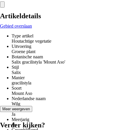
Artikeldetails
Gebied overslaan
Type artikel
Houtachtige vegetatie
Uitvoering
Groene plant
Botanische naam
Salix gracilistyla 'Mount Aso'
Stijl
Salix
Manier
gracilistyla
Soort
Mount Aso
Nederlandse naam
Wilg
Winterhard
Meer weergeven
Ja
Meerjarig
Verder kijken?
Ja
Groenblijvend