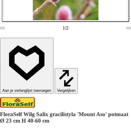
1
/
2
Vergelijken
FloraSelf Wilg Salix gracilistyla 'Mount Aso' potmaat
Ø 23 cm H 40-60 cm