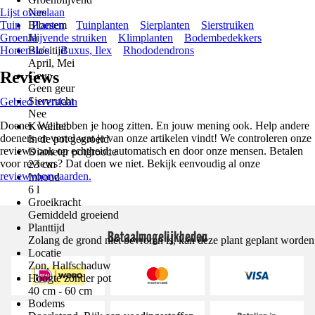
Lijst overslaan
Nee
Tuin
Bloesem
Planten
Tuinplanten
Sierplanten
Sierstruiken
Groenblijvende struiken
Ja
Klimplanten
Bodembedekkers
Hortensia's
Bloeitijd
Buxus, Ilex
Rhododendrons
April, Mei
Reviews
Geur
Geen geur
Siervrucht
Gebied overslaan
Nee
Doener. We hebben je hoog zitten. En jouw mening ook. Help andere
Kwaliteit
doeners en vertel wat je van onze artikelen vindt! We controleren onze
In de pot gegroeid
reviews ook op echtheid; automatisch en door onze mensen. Betalen
Diameter potgrootte
voor reviews? Dat doen we niet. Bekijk eenvoudig al onze
23 cm
reviewvoorwaarden.
Inhoud
6 l
Groeikracht
Gemiddeld groeiend
Planttijd
Betaalmogelijkheden
Zolang de grond niet bevroren is, kan deze plant geplant worden
Locatie
Zon, Halfschaduw
Hoogte zonder pot
40 cm - 60 cm
Bodems