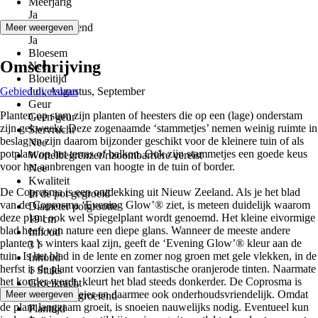
Meerjarig
Ja
Groenblijvend
Meer weergeven
Ja
Bloesem
Omschrijving
Nee
Bloeitijd
Gebied overslaan
Juli, Augustus, September
Geur
Planten op stam zijn planten of heesters die op een (lage) onderstam
Geen geur
zijn gekweekt. Deze zogenaamde ‘stammetjes’ nemen weinig ruimte in
Siervrucht
beslag en zijn daarom bijzonder geschikt voor de kleinere tuin of als
Nee
potplant op het terras of balkon. Ook zijn stammetjes een goede keus
Wortelbegrenzer/rizoombarrière vereist
voor het aanbrengen van hoogte in de tuin of border.
Nee
Kwaliteit
De Coprosma is een ontdekking uit Nieuw Zeeland. Als je het blad
In de pot gegroeid
van de Coprosma ‘Evening Glow’® ziet, is meteen duidelijk waarom
Diameter potgrootte
deze plant ook wel Spiegelplant wordt genoemd. Het kleine eivormige
19 cm
blad heeft van nature een diepe glans. Wanneer de meeste andere
Inhoud
planten ’s winters kaal zijn, geeft de ‘Evening Glow’® kleur aan de
3 l
tuin. Is het blad in de lente en zomer nog groen met gele vlekken, in de
Inhoud
herfst is de plant voorzien van fantastische oranjerode tinten. Naarmate
1 Stuks
het kouder wordt, kleurt het blad steeds donkerder. De Coprosma is
Groeikracht
een langzame groeier en daarmee ook onderhoudsvriendelijk. Omdat
Meer weergeven
Langzaam groeiend
de plant langzaam groeit, is snoeien nauwelijks nodig. Eventueel kun
Planttijd