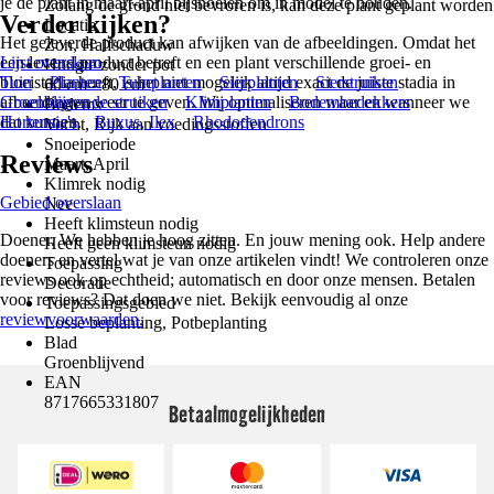
je de plant in maart-april bijsnoeien om in model te houden.
Zolang de grond niet bevroren is, kan deze plant geplant worden
Verder kijken?
Locatie
Het geleverde product kan afwijken van de afbeeldingen. Omdat het
Zon, Halfschaduw
een levend product betreft en een plant verschillende groei- en
Lijst overslaan
Hoogte zonder pot
bloeistadia heeft, is het niet mogelijk altijd exact de juiste stadia in
Tuin
Planten
Tuinplanten
Sierplanten
Sierstruiken
60 cm - 80 cm
afbeeldingen weer te geven. Wij optimaliseren waar en wanneer we
Groenblijvende struiken
Klimplanten
Bodembedekkers
Bodems
dat kunnen.
Hortensia's
Buxus, Ilex
Rhododendrons
Vocht, Rijk aan voedingsstoffen
Snoeiperiode
Reviews
.
Maart, April
Klimrek nodig
Gebied overslaan
Nee
Heeft klimsteun nodig
Doener. We hebben je hoog zitten. En jouw mening ook. Help andere
Heeft geen klimsteun nodig
doeners en vertel wat je van onze artikelen vindt! We controleren onze
Toepassing
reviews ook op echtheid; automatisch en door onze mensen. Betalen
Decoratie
voor reviews? Dat doen we niet. Bekijk eenvoudig al onze
Toepassingsgebied
reviewvoorwaarden.
Losse beplanting, Potbeplanting
Blad
Groenblijvend
EAN
8717665331807
Betaalmogelijkheden