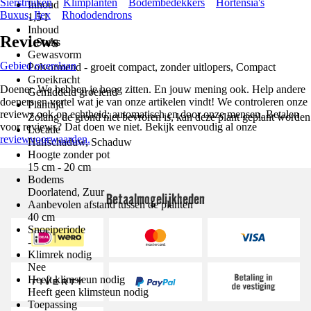
Sierstruiken
Klimplanten
Bodembedekkers
Hortensia's
Inhoud
Buxus, Ilex
Rhododendrons
1,5 l
Inhoud
Reviews
1 Stuks
Gewasvorm
Gebied overslaan
Polvormend - groeit compact, zonder uitlopers, Compact
Groeikracht
Doener. We hebben je hoog zitten. En jouw mening ook. Help andere
Gemiddeld groeiend
doeners en vertel wat je van onze artikelen vindt! We controleren onze
Planttijd
reviews ook op echtheid; automatisch en door onze mensen. Betalen
Zolang de grond niet bevroren is, kan deze plant geplant worden
voor reviews? Dat doen we niet. Bekijk eenvoudig al onze
Locatie
reviewvoorwaarden.
Halfschaduw, Schaduw
Hoogte zonder pot
15 cm - 20 cm
Bodems
Doorlatend, Zuur
Betaalmogelijkheden
Aanbevolen afstand tussen de planten
40 cm
Snoeiperiode
-
Klimrek nodig
Nee
Heeft klimsteun nodig
Heeft geen klimsteun nodig
Toepassing