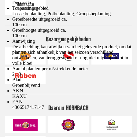
Decoratie
Toepassingsgebied
Losse beplanting, Potbeplanting, Groepsbeplanting
Groeibreedte uitgegroeid ca.
100 cm
Groeihoogte uitgegroeid ca.
100 cm
Bezorgmogelijkheden
Aanwijzing
De afbeelding kan afwijken van het geleverde product, omdat
planten zich afhankelijk van het seizoen verschillend
ontwikkelen, van teruggesnoeid of nog niet uitgelopen tot in
volle bloei.
Aantal planten per m²/strekkende meter
2 - 3
Blad
Groenblijvend
AKN
KAXU
EAN
Daarom HORNBACH
4306517417147