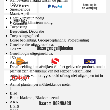
Aanbevolen afstand tussen de planten
120 cm
Snoeiperiode
Maart, April
Heeft klimsteun nodig
Heeft geen klimsteun nodig
Toepassing
Begroeiing, Decoratie
Toepassingsgebied
Losse beplanting, Groepsbeplanting, Potbeplanting
Groeibreedte uitgegroeid ca.
Bezorgmogelijkheden
120 cm
Groeihoogte uitgegroeid ca.
150 cm
Aanwijzing
De afbeelding kan afwijken van het geleverde product, omdat
planten zich afhankelijk van het seizoen verschillend
ontwikkelen, van teruggesnoeid of nog niet uitgelopen tot in
volle bloei.
Aantal planten per m²/strekkende meter
1
Blad
Bonte bladeren, Bladverliezend
AKN
Daarom HORNBACH
U5T8