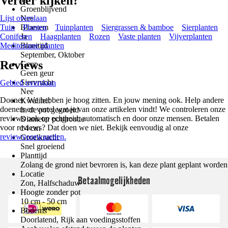
Verder kijken?
Groenblijvend
Lijst overslaan
Nee
Tuin
Bloesem
Planten
Tuinplanten
Siergrassen & bamboe
Sierplanten
Coniferen
Ja
Haagplanten
Rozen
Vaste planten
Vijverplanten
Mediterrane planten
Bloeitijd
September, Oktober
Reviews
Geur
Geen geur
Siervrucht
Gebied overslaan
Nee
Doener. We hebben je hoog zitten. En jouw mening ook. Help andere
Kwaliteit
doeners en vertel wat je van onze artikelen vindt! We controleren onze
In de pot gegroeid
reviews ook op echtheid; automatisch en door onze mensen. Betalen
Diameter potgrootte
voor reviews? Dat doen we niet. Bekijk eenvoudig al onze
14 cm
reviewvoorwaarden.
Groeikracht
Snel groeiend
Planttijd
Zolang de grond niet bevroren is, kan deze plant geplant worden
Locatie
Betaalmogelijkheden
Zon, Halfschaduw
Hoogte zonder pot
10 cm - 50 cm
Bodems
Doorlatend, Rijk aan voedingsstoffen