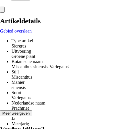
Artikeldetails
Gebied overslaan
Type artikel
Siergras
Uitvoering
Groene plant
Botanische naam
Miscanthus sinensis 'Variegatus'
Stijl
Miscanthus
Manier
sinensis
Soort
Variegatus
Nederlandse naam
Prachtriet
Winterhard
Meer weergeven
Ja
Meerjarig
Ja