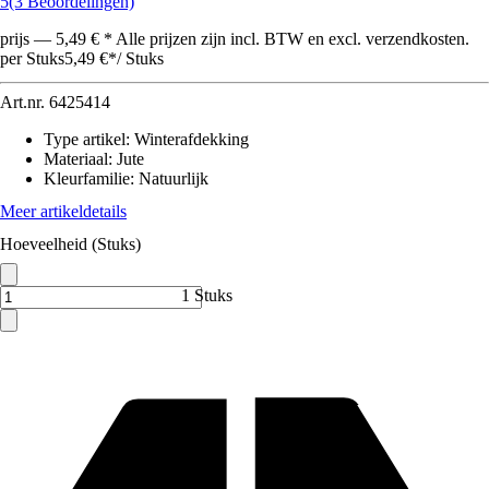
5
(3 Beoordelingen)
prijs — 5,49 € * Alle prijzen zijn incl. BTW en excl. verzendkosten.
per Stuks
5,49 €
*
/
Stuks
Art.nr.
6425414
Type artikel
:
Winterafdekking
Materiaal
:
Jute
Kleurfamilie
:
Natuurlijk
Meer artikeldetails
Hoeveelheid (Stuks)
1 Stuks