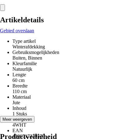
Artikeldetails
Gebied overslaan
Type artikel
Winterafdekking
Gebruiksmogelijkheden
Buiten, Binnen
Kleurfamilie
Natuurlijk
Lengte
60 cm
Breedte
110 cm
Materiaal
Jute
Inhoud
1 Stuks
AKN
Meer weergeven
4WHT
EAN
Productveiligheid
4306517320379