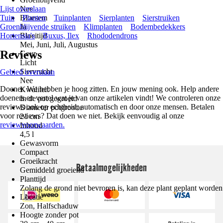
Lijst overslaan
Nee
Tuin
Bloesem
Planten
Tuinplanten
Sierplanten
Sierstruiken
Groenblijvende struiken
Ja
Klimplanten
Bodembedekkers
Hortensia's
Bloeitijd
Buxus, Ilex
Rhododendrons
Mei, Juni, Juli, Augustus
Reviews
Geur
Licht
Siervrucht
Gebied overslaan
Nee
Doener. We hebben je hoog zitten. En jouw mening ook. Help andere
Kwaliteit
doeners en vertel wat je van onze artikelen vindt! We controleren onze
In de pot gegroeid
reviews ook op echtheid; automatisch en door onze mensen. Betalen
Diameter potgrootte
voor reviews? Dat doen we niet. Bekijk eenvoudig al onze
21 cm
reviewvoorwaarden.
Inhoud
4,5 l
Gewasvorm
Compact
Groeikracht
Betaalmogelijkheden
Gemiddeld groeiend
Planttijd
Zolang de grond niet bevroren is, kan deze plant geplant worden
Locatie
Zon, Halfschaduw
Hoogte zonder pot