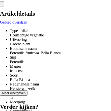
Artikeldetails
Gebied overslaan
Type artikel
Houtachtige vegetatie
Uitvoering
Groene plant
Botanische naam
Potentilla fruticosa 'Bella Bianca'
Stijl
Potentilla
Manier
fruticosa
Soort
Bella Bianca
Nederlandse naam
Heesterganzerik
Winterhard
Meer weergeven
Ja
Meerjarig
Verder kijken?
Ja
Groenblijvend