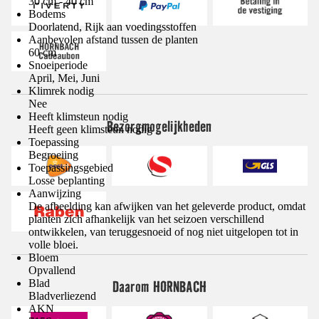
30 cm - 40 cm
Bodems
Doorlatend, Rijk aan voedingsstoffen
Aanbevolen afstand tussen de planten
60 cm
Snoeiperiode
April, Mei, Juni
Klimrek nodig
Nee
Heeft klimsteun nodig
Bezorgmogelijkheden
Heeft geen klimsteun nodig
Toepassing
Begroeiing
Toepassingsgebied
Losse beplanting
Aanwijzing
De afbeelding kan afwijken van het geleverde product, omdat
planten zich afhankelijk van het seizoen verschillend
ontwikkelen, van teruggesnoeid of nog niet uitgelopen tot in
volle bloei.
Bloem
Opvallend
Blad
Daarom HORNBACH
Bladverliezend
AKN