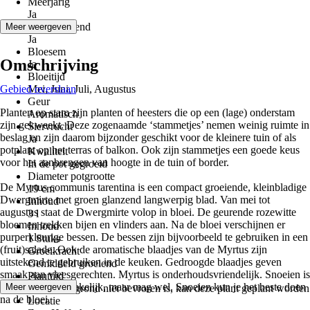
Meerjarig
Ja
Groenblijvend
Meer weergeven
Ja
Bloesem
Omschrijving
Ja
Bloeitijd
Gebied overslaan
Mei, Juni, Juli, Augustus
Geur
Planten op stam zijn planten of heesters die op een (lage) onderstam
Aromatisch
zijn gekweekt. Deze zogenaamde ‘stammetjes’ nemen weinig ruimte in
Siervrucht
beslag en zijn daarom bijzonder geschikt voor de kleinere tuin of als
Ja
potplant op het terras of balkon. Ook zijn stammetjes een goede keus
Kwaliteit
voor het aanbrengen van hoogte in de tuin of border.
In de pot gegroeid
Diameter potgrootte
De Myrtus communis tarentina is een compact groeiende, kleinbladige
19 cm
Dwergmirte met groen glanzend langwerpig blad. Van mei tot
Inhoud
augustus staat de Dwergmirte volop in bloei. De geurende rozewitte
3 l
bloemen trekken bijen en vlinders aan. Na de bloei verschijnen er
Inhoud
purperkleurige bessen. De bessen zijn bijvoorbeeld te gebruiken in een
1 Stuks
(fruit)salade. Ook de aromatische blaadjes van de Myrtus zijn
Groeikracht
uitstekend te gebruiken in de keuken. Gedroogde blaadjes geven
Gemiddeld groeiend
smaak aan vleesgerechten. Myrtus is onderhoudsvriendelijk. Snoeien is
Planttijd
niet per se noodzakelijk, maar mag wel. Snoeien kun je het beste doen
Meer weergeven
Zolang de grond niet bevroren is, kan deze plant geplant worden
na de bloei.
Locatie