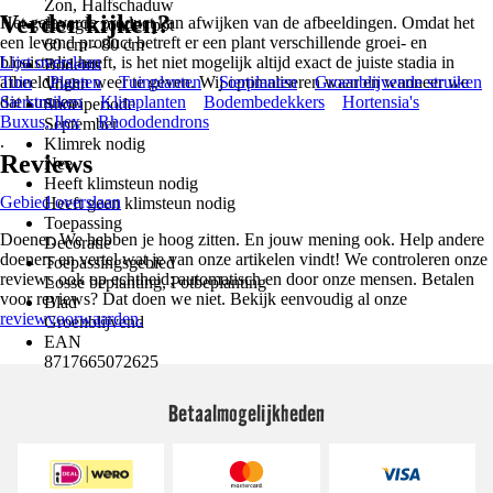
Zon, Halfschaduw
Verder kijken?
Het geleverde product kan afwijken van de afbeeldingen. Omdat het
Hoogte zonder pot
een levend product betreft er een plant verschillende groei- en
60 cm - 80 cm
bloeistadia heeft, is het niet mogelijk altijd exact de juiste stadia in
Lijst overslaan
Bodems
afbeeldingen weer te geven. Wij optimaliseren waar en wanneer we
Tuin
Planten
Tuinplanten
Sierplanten
Groenblijvende struiken
Vocht
dat kunnen.
Sierstruiken
Klimplanten
Bodembedekkers
Hortensia's
Snoeiperiode
Buxus, Ilex
Rhododendrons
September
.
Klimrek nodig
Reviews
Nee
Heeft klimsteun nodig
Gebied overslaan
Heeft geen klimsteun nodig
Toepassing
Doener. We hebben je hoog zitten. En jouw mening ook. Help andere
Decoratie
doeners en vertel wat je van onze artikelen vindt! We controleren onze
Toepassingsgebied
reviews ook op echtheid; automatisch en door onze mensen. Betalen
Losse beplanting, Potbeplanting
voor reviews? Dat doen we niet. Bekijk eenvoudig al onze
Blad
reviewvoorwaarden.
Groenblijvend
EAN
8717665072625
Betaalmogelijkheden