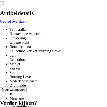
Artikeldetails
Gebied overslaan
Type artikel
Houtachtige vegetatie
Uitvoering
Groene plant
Botanische naam
Leucothoe keiskei 'Burning Love'
Stijl
Leucothoe
Manier
keiskei
Soort
Burning Love
Nederlandse naam
Druifheide
Winterhard
Meer weergeven
Ja
Meerjarig
Verder kijken?
Ja
Groenblijvend