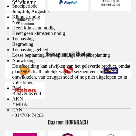
80 cm
Snoeiperiode
Juni, Juli, Augustus
Klimrek nodig
Nee
Heeft klimsteun nodig
Heeft geen klimsteun nodig
Toepassing
Begroeiing
Toepassingsgebied
Bezorgmogelijkheden
Losse beplanting, Potbeplanting, Groepsbeplanting
Aanwijzing
De afbeelding kan afwijken van het geleverde product, omdat
planten zich afhankelijk van het seizoen verschillend
ontwikkelen, van teruggesnoeid of nog niet uitgelopen tot in
volle bloei.
Blad
Bladverliezend
AKN
YMHA
EAN
4014703474262
Daarom HORNBACH