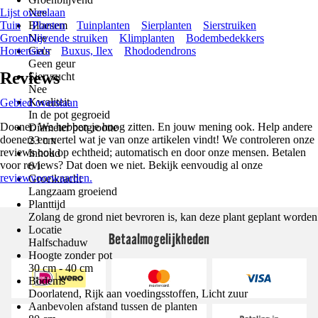
Lijst overslaan
Nee
Tuin
Bloesem
Planten
Tuinplanten
Sierplanten
Sierstruiken
Groenblijvende struiken
Nee
Klimplanten
Bodembedekkers
Hortensia's
Geur
Buxus, Ilex
Rhododendrons
Geen geur
Reviews
Siervrucht
Nee
Kwaliteit
Gebied overslaan
In de pot gegroeid
Doener. We hebben je hoog zitten. En jouw mening ook. Help andere
Diameter potgrootte
doeners en vertel wat je van onze artikelen vindt! We controleren onze
23 cm
reviews ook op echtheid; automatisch en door onze mensen. Betalen
Inhoud
voor reviews? Dat doen we niet. Bekijk eenvoudig al onze
6 l
reviewvoorwaarden.
Groeikracht
Langzaam groeiend
Planttijd
Zolang de grond niet bevroren is, kan deze plant geplant worden
Locatie
Betaalmogelijkheden
Halfschaduw
Hoogte zonder pot
30 cm - 40 cm
Bodems
Doorlatend, Rijk aan voedingsstoffen, Licht zuur
Aanbevolen afstand tussen de planten