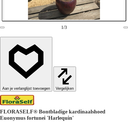
1
/
3
Vergelijken
FLORASELF® Bontbladige kardinaalshoed
Euonymus fortunei 'Harlequin'