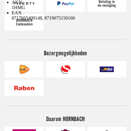
AKN
1HMG
EAN
8717665409148, 8719075150160
Bezorgmogelijkheden
Daarom HORNBACH