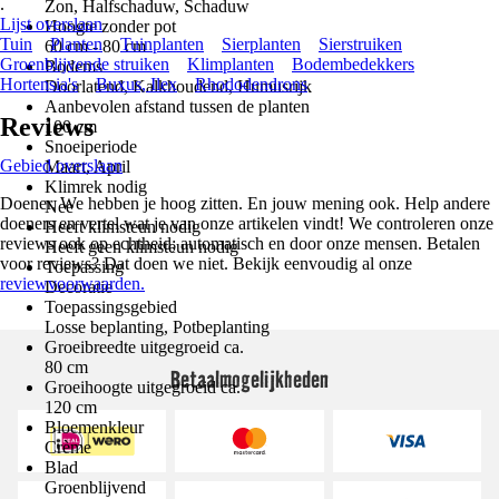
.
Zon, Halfschaduw, Schaduw
Lijst overslaan
Hoogte zonder pot
Tuin
Planten
Tuinplanten
Sierplanten
Sierstruiken
60 cm - 80 cm
Groenblijvende struiken
Klimplanten
Bodembedekkers
Bodems
Hortensia's
Buxus, Ilex
Rhododendrons
Doorlatend, Kalkhoudend, Humusrijk
Aanbevolen afstand tussen de planten
Reviews
100 cm
Snoeiperiode
Gebied overslaan
Maart, April
Klimrek nodig
Doener. We hebben je hoog zitten. En jouw mening ook. Help andere
Nee
doeners en vertel wat je van onze artikelen vindt! We controleren onze
Heeft klimsteun nodig
reviews ook op echtheid; automatisch en door onze mensen. Betalen
Heeft geen klimsteun nodig
voor reviews? Dat doen we niet. Bekijk eenvoudig al onze
Toepassing
reviewvoorwaarden.
Decoratie
Toepassingsgebied
Losse beplanting, Potbeplanting
Groeibreedte uitgegroeid ca.
80 cm
Betaalmogelijkheden
Groeihoogte uitgegroeid ca.
120 cm
Bloemenkleur
Crème
Blad
Groenblijvend