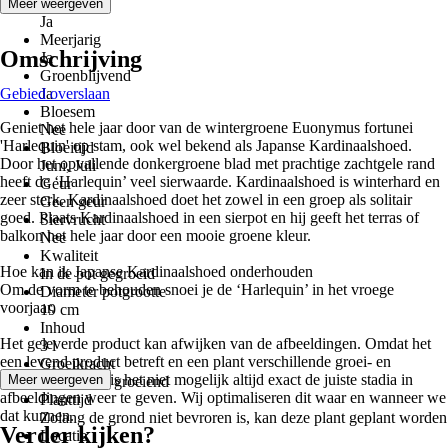
Winterhard
Meer weergeven
Ja
Meerjarig
Omschrijving
Ja
Groenblijvend
Gebied overslaan
Ja
Bloesem
Geniet het hele jaar door van de wintergroene Euonymus fortunei
Nee
'Harlequin' op stam, ook wel bekend als Japanse Kardinaalshoed.
Bloeitijd
Door het opvallende donkergroene blad met prachtige zachtgele rand
Juni, Juli
heeft de ‘Harlequin’ veel sierwaarde. Kardinaalshoed is winterhard en
Geur
zeer sterk. Kardinaalshoed doet het zowel in een groep als solitair
Geen geur
goed. Plaats Kardinaalshoed in een sierpot en hij geeft het terras of
Siervrucht
balkon het hele jaar door een mooie groene kleur.
Nee
Kwaliteit
Hoe kan ik Japanse Kardinaalshoed onderhouden
In de pot gegroeid
Om de vorm te behouden snoei je de ‘Harlequin’ in het vroege
Diameter potgrootte
voorjaar.
19 cm
Inhoud
Het geleverde product kan afwijken van de afbeeldingen. Omdat het
3 l
een levend product betreft en een plant verschillende groei- en
Groeikracht
bloeistadia heeft, is het niet mogelijk altijd exact de juiste stadia in
Meer weergeven
Gemiddeld groeiend
afbeeldingen weer te geven. Wij optimaliseren dit waar en wanneer we
Planttijd
dat kunnen.
Zolang de grond niet bevroren is, kan deze plant geplant worden
Verder kijken?
Locatie