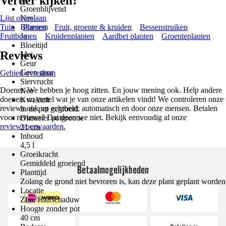
Verder kijken?
Groenblijvend
Lijst overslaan
Nee
Tuin
Bloesem
Planten
Fruit, groente & kruiden
Bessenstruiken
Fruitbomen
Ja
Kruidenplanten
Aardbei planten
Groenteplanten
Bloeitijd
Reviews
Mei
Geur
Geen geur
Gebied overslaan
Siervrucht
Doener. We hebben je hoog zitten. En jouw mening ook. Help andere
Nee
doeners en vertel wat je van onze artikelen vindt! We controleren onze
Kwaliteit
reviews ook op echtheid; automatisch en door onze mensen. Betalen
In de pot gegroeid
voor reviews? Dat doen we niet. Bekijk eenvoudig al onze
Diameter potgrootte
reviewvoorwaarden.
21 cm
Inhoud
4,5 l
Groeikracht
Gemiddeld groeiend
Betaalmogelijkheden
Planttijd
Zolang de grond niet bevroren is, kan deze plant geplant worden
Locatie
Zon, Halfschaduw
Hoogte zonder pot
40 cm