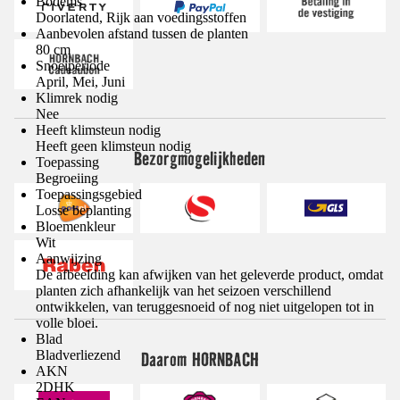
Bodems
Doorlatend, Rijk aan voedingsstoffen
Aanbevolen afstand tussen de planten
80 cm
Snoeiperiode
April, Mei, Juni
Klimrek nodig
Nee
Heeft klimsteun nodig
Heeft geen klimsteun nodig
Bezorgmogelijkheden
Toepassing
Begroeiing
Toepassingsgebied
Losse beplanting
Bloemenkleur
Wit
Aanwijzing
De afbeelding kan afwijken van het geleverde product, omdat
planten zich afhankelijk van het seizoen verschillend
ontwikkelen, van teruggesnoeid of nog niet uitgelopen tot in
volle bloei.
Blad
Bladverliezend
Daarom HORNBACH
AKN
2DHK