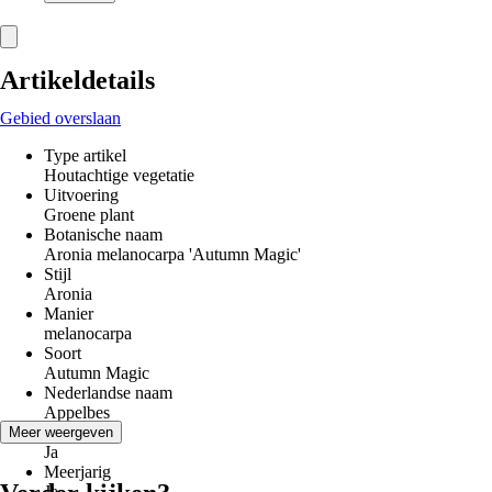
Artikeldetails
Gebied overslaan
Type artikel
Houtachtige vegetatie
Uitvoering
Groene plant
Botanische naam
Aronia melanocarpa 'Autumn Magic'
Stijl
Aronia
Manier
melanocarpa
Soort
Autumn Magic
Nederlandse naam
Appelbes
Winterhard
Meer weergeven
Ja
Meerjarig
Ja