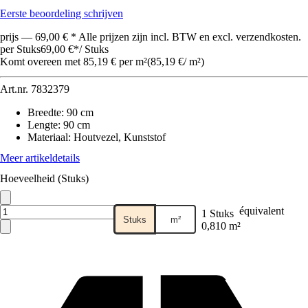
Eerste beoordeling schrijven
prijs — 69,00 € * Alle prijzen zijn incl. BTW en excl. verzendkosten.
per Stuks
69,00 €
*
/
Stuks
Komt overeen met 85,19 € per m²
(
85,19 €
/
m²
)
Art.nr.
7832379
Breedte
:
90 cm
Lengte
:
90 cm
Materiaal
:
Houtvezel, Kunststof
Meer artikeldetails
Hoeveelheid (Stuks)
équivalent
1 Stuks
Stuks
m²
0,810 m²