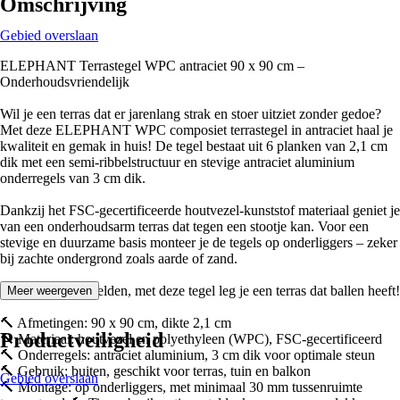
Omschrijving
Gebied overslaan
ELEPHANT Terrastegel WPC antraciet 90 x 90 cm –
Onderhoudsvriendelijk
Wil je een terras dat er jarenlang strak en stoer uitziet zonder gedoe?
Met deze ELEPHANT WPC composiet terrastegel in antraciet haal je
kwaliteit en gemak in huis! De tegel bestaat uit 6 planken van 2,1 cm
dik met een semi-ribbelstructuur en stevige antraciet aluminium
onderregels van 3 cm dik.
Dankzij het FSC-gecertificeerde houtvezel-kunststof materiaal geniet je
van een onderhoudsarm terras dat tegen een stootje kan. Voor een
stevige en duurzame basis monteer je de tegels op onderliggers – zeker
bij zachte ondergrond zoals aarde of zand.
HORNBACH Helden, met deze tegel leg je een terras dat ballen heeft!
Meer weergeven
🔨 Afmetingen: 90 x 90 cm, dikte 2,1 cm
Productveiligheid
🔨 Materiaal: houtvezel en polyethyleen (WPC), FSC-gecertificeerd
🔨 Onderregels: antraciet aluminium, 3 cm dik voor optimale steun
🔨 Gebruik: buiten, geschikt voor terras, tuin en balkon
Gebied overslaan
🔨 Montage: op onderliggers, met minimaal 30 mm tussenruimte