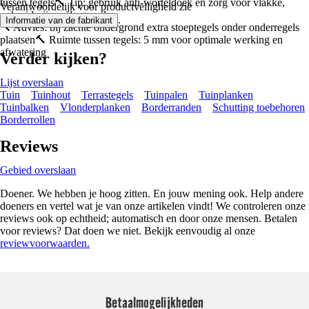
tussen tegels🔨 Tip: gebruik anti-worteldoek en zorg voor vlakke,
Verantwoordelijk voor productveiligheid zie
onkruidvrije ondergrond
.
Informatie van de fabrikant
🔨 Advies: bij zachte ondergrond extra stoeptegels onder onderregels
plaatsen🔨 Ruimte tussen tegels: 5 mm voor optimale werking en
afwatering
Verder kijken?
Lijst overslaan
Tuin
Tuinhout
Terrastegels
Tuinpalen
Tuinplanken
Tuinbalken
Vlonderplanken
Borderranden
Schutting toebehoren
Borderrollen
Reviews
Gebied overslaan
Doener. We hebben je hoog zitten. En jouw mening ook. Help andere
doeners en vertel wat je van onze artikelen vindt! We controleren onze
reviews ook op echtheid; automatisch en door onze mensen. Betalen
voor reviews? Dat doen we niet. Bekijk eenvoudig al onze
reviewvoorwaarden.
Betaalmogelijkheden