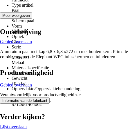
Type artikel
Paal
Uitvoering
Meer weergeven
Scherm paal
Vorm
Omschrijving
Vierkant
Optiek
Gebied overslaan
Glad
Serie
Aluminium paal met kap 6,8 x 6,8 x272 cm met houten kern. Prima te
-
combineren met de Elephant WPC tuinschermen en tuindeuren.
Materiaal
Metaal
Materiaalspecificatie
Productveiligheid
Aluminium
Gewicht
10,5 kg
Gebied overslaan
Oppervlakte/Oppervlaktebehandeling
-
Verantwoordelijk voor productveiligheid zie
EAN
.
Informatie van de fabrikant
8712981464062
Verder kijken?
Lijst overslaan