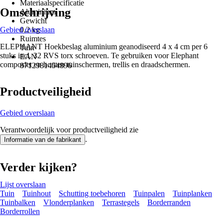
Materiaalspecificatie
Omschrijving
Aluminium
Gewicht
Gebied overslaan
0,2 kg
Ruimtes
ELEPHANT Hoekbeslag aluminium geanodiseerd 4 x 4 cm per 6
Tuin
stuks incl. 32 RVS torx schroeven. Te gebruiken voor Elephant
EAN
composiet en houten tuinschermen, trellis en draadschermen.
8712981454896
Productveiligheid
Gebied overslaan
Verantwoordelijk voor productveiligheid zie
.
Informatie van de fabrikant
Verder kijken?
Lijst overslaan
Tuin
Tuinhout
Schutting toebehoren
Tuinpalen
Tuinplanken
Tuinbalken
Vlonderplanken
Terrastegels
Borderranden
Borderrollen