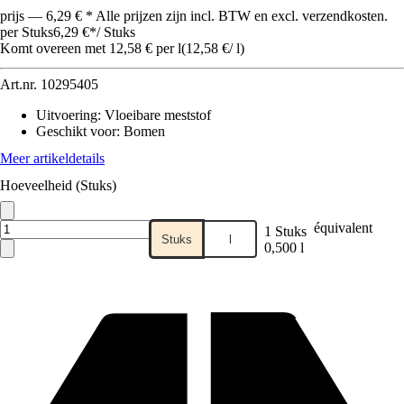
prijs — 6,29 € * Alle prijzen zijn incl. BTW en excl. verzendkosten.
per Stuks
6,29 €
*
/
Stuks
Komt overeen met 12,58 € per l
(
12,58 €
/
l
)
Art.nr.
10295405
Uitvoering
:
Vloeibare meststof
Geschikt voor
:
Bomen
Meer artikeldetails
Hoeveelheid (Stuks)
équivalent
1 Stuks
Stuks
l
0,500 l