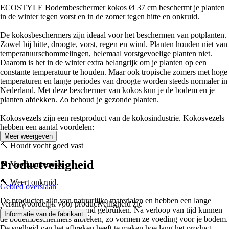
ECOSTYLE Bodembeschermer kokos Ø 37 cm beschermt je planten
in de winter tegen vorst en in de zomer tegen hitte en onkruid.
De kokosbeschermers zijn ideaal voor het beschermen van potplanten.
Zowel bij hitte, droogte, vorst, regen en wind. Planten houden niet van
temperatuurschommelingen, helemaal vorstgevoelige planten niet.
Daarom is het in de winter extra belangrijk om je planten op een
constante temperatuur te houden. Maar ook tropische zomers met hoge
temperaturen en lange periodes van droogte worden steeds normaler in
Nederland. Met deze beschermer van kokos kun je de bodem en je
planten afdekken. Zo behoud je gezonde planten.
Kokosvezels zijn een restproduct van de kokosindustrie. Kokosvezels
hebben een aantal voordelen:
Meer weergeven
🔨 Houdt vocht goed vast
Productveiligheid
🔨 Voorkomt erosie
🔨 Weert onkruid.
Gebied overslaan
De producten zijn van natuurlijke materialen en hebben een lange
Verantwoordelijk voor productveiligheid zie
levensduur en kun je jaarrond gebruiken. Na verloop van tijd kunnen
.
Informatie van de fabrikant
de bodembeschermers afbreken, zo vormen ze voeding voor je bodem.
De snelheid van het afbreken heeft te maken hoe lang het product