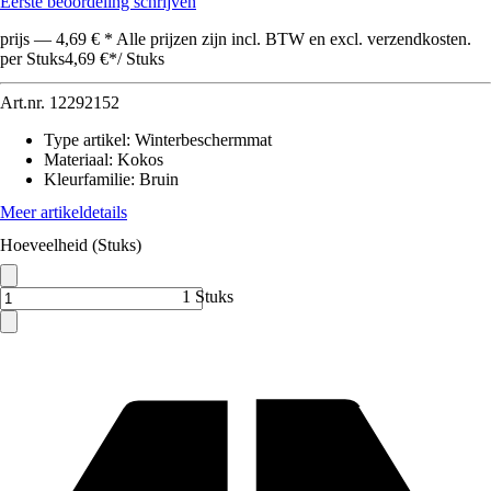
Eerste beoordeling schrijven
prijs — 4,69 € * Alle prijzen zijn incl. BTW en excl. verzendkosten.
per Stuks
4,69 €
*
/
Stuks
Art.nr.
12292152
Type artikel
:
Winterbeschermmat
Materiaal
:
Kokos
Kleurfamilie
:
Bruin
Meer artikeldetails
Hoeveelheid (Stuks)
1 Stuks