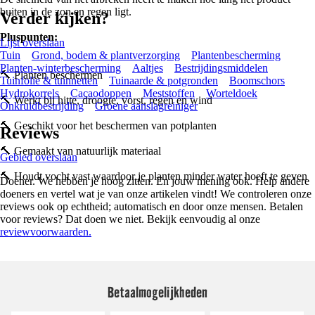
buiten in de zon en regen ligt.
Verder kijken?
Pluspunten:
Lijst overslaan
Tuin
Grond, bodem & plantverzorging
Plantenbescherming
Planten-winterbescherming
Aaltjes
Bestrijdingsmiddelen
🔨 Planten beschermen
Tuinfolie & tuinnetten
Tuinaarde & potgronden
Boomschors
Hydrokorrels
Cacaodoppen
Meststoffen
Worteldoek
🔨 Werkt bij hitte, droogte, vorst, regen en wind
Onkruidbestrijding
Groene aanslagreiniger
🔨 Geschikt voor het beschermen van potplanten
Reviews
🔨 Gemaakt van natuurlijk materiaal
Gebied overslaan
🔨 Houdt vocht vast waardoor je planten minder water hoeft te geven
Doener. We hebben je hoog zitten. En jouw mening ook. Help andere
doeners en vertel wat je van onze artikelen vindt! We controleren onze
reviews ook op echtheid; automatisch en door onze mensen. Betalen
voor reviews? Dat doen we niet. Bekijk eenvoudig al onze
reviewvoorwaarden.
Betaalmogelijkheden