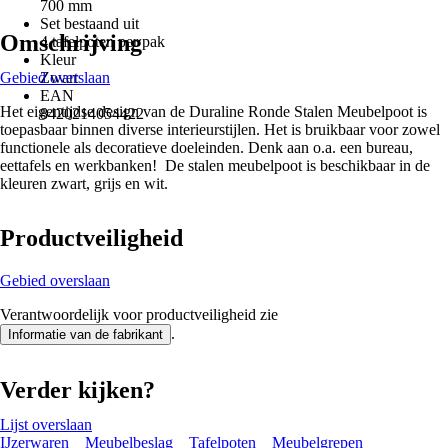
700 mm
Set bestaand uit
Omschrijving
4 tafelpoten per pak
Kleur
Gebied overslaan
Zwart
EAN
Het eigentijdse design van de Duraline Ronde Stalen Meubelpoot is
8420214054422
toepasbaar binnen diverse interieurstijlen. Het is bruikbaar voor zowel
functionele als decoratieve doeleinden. Denk aan o.a. een bureau,
eettafels en werkbanken! De stalen meubelpoot is beschikbaar in de
kleuren zwart, grijs en wit.
Productveiligheid
Gebied overslaan
Verantwoordelijk voor productveiligheid zie
.
Informatie van de fabrikant
Verder kijken?
Lijst overslaan
IJzerwaren
Meubelbeslag
Tafelpoten
Meubelgrepen