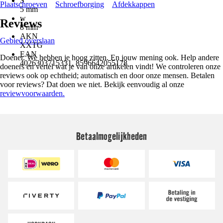
S
Plaatschroeven
Schroefborging
Afdekkappen
5 mm
w
Reviews
8 mm
AKN
Gebied overslaan
XXTG
EAN
Doener. We hebben je hoog zitten. En jouw mening ook. Help andere
4026303715331, 8596642055178
doeners en vertel wat je van onze artikelen vindt! We controleren onze
reviews ook op echtheid; automatisch en door onze mensen. Betalen
voor reviews? Dat doen we niet. Bekijk eenvoudig al onze
reviewvoorwaarden.
Betaalmogelijkheden