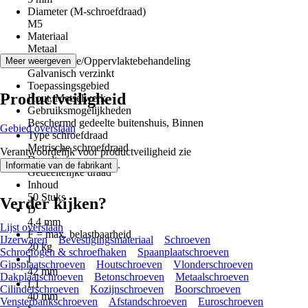
Diameter (M-schroefdraad)
M5
Materiaal
Metaal
Oppervlakte/Oppervlaktebehandeling
Meer weergeven
Galvanisch verzinkt
Toepassingsgebied
Productveiligheid
Hout, Metselwerk
Gebruiksmogelijkheden
Beschermd gedeelte buitenshuis, Binnen
Gebied overslaan
Type schroefdraad
Metrische schroefdraad
Verantwoordelijk voor productveiligheid zie
Draadtype
.
Informatie van de fabrikant
Gedeeltelijke draad
Inhoud
50 Stuks
Verder kijken?
D
4,4 mm
Lijst overslaan
F = max. belastbaarheid
IJzerwaren
Bevestigingsmateriaal
Schroeven
20 kg
Schroefogen & schroefhaken
Spaanplaatschroeven
I
Gipsplaatschroeven
Houtschroeven
Vlonderschroeven
42 mm
Dakplaatschroeven
Betonschroeven
Metaalschroeven
L1
Cilinderschroeven
Kozijnschroeven
Boorschroeven
40 mm
Vensterbankschroeven
Afstandschroeven
Euroschroeven