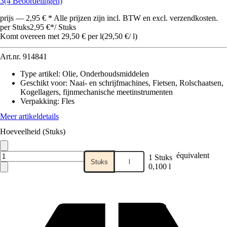
3
(4 Beoordelingen)
prijs — 2,95 € * Alle prijzen zijn incl. BTW en excl. verzendkosten.
per Stuks
2,95 €
*
/
Stuks
Komt overeen met 29,50 € per l
(
29,50 €
/
l
)
Art.nr.
914841
Type artikel
:
Olie, Onderhoudsmiddelen
Geschikt voor
:
Naai- en schrijfmachines, Fietsen, Rolschaatsen,
Kogellagers, fijnmechanische meetinstrumenten
Verpakking
:
Fles
Meer artikeldetails
Hoeveelheid (Stuks)
équivalent
1 Stuks
Stuks
l
0,100 l