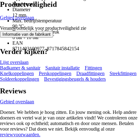
Productveiligheid
Verchroomd
Diameter
12 mm
Gebied overslaan
Max. bedrijfstemperatuur
90 °C
Verantwoordelijk voor productveiligheid zie
Toegestane bedrijfsdruk
.
Informatie van de fabrikant
6 bar - 10 bar
EAN
8711403100977, 8717845842154
Verder kijken?
Lijst overslaan
Badkamer & sanitair
Sanitair installatie
Fittingen
Knelkoppelingen
Perskoppelingen
Draadfittingen
Steekfittingen
Soldeerkoppelingen
Bevestigingsbeugels & houders
Reviews
Gebied overslaan
Doener. We hebben je hoog zitten. En jouw mening ook. Help andere
doeners en vertel wat je van onze artikelen vindt! We controleren onze
reviews ook op echtheid; automatisch en door onze mensen. Betalen
voor reviews? Dat doen we niet. Bekijk eenvoudig al onze
reviewvoorwaarden.