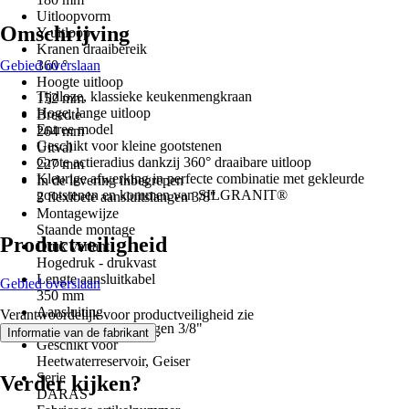
Uitloopvorm
Omschrijving
Y-uitloop
Kranen draaibereik
Gebied overslaan
360 °
Hoogte uitloop
Tijdloze, klassieke keukenmengkraan
152 mm
Hoge, lange uitloop
Breedte
Entree model
264 mm
Geschikt voor kleine gootstenen
Uitval
Grote actieradius dankzij 360° draaibare uitloop
227 mm
Kleurige afwerking in perfecte combinatie met gekleurde
In de levering inbegrepen
gootstenen en kommen van SILGRANIT®
2 flexibele aansluitslangen 3/8"
Montagewijze
Staande montage
Productveiligheid
Druk variant
Hogedruk - drukvast
Lengte aansluitkabel
Gebied overslaan
350 mm
Aansluiting
Verantwoordelijk voor productveiligheid zie
Flexible aansluitslangen 3/8"
.
Informatie van de fabrikant
Geschikt voor
Heetwaterreservoir, Geiser
Serie
Verder kijken?
DARAS