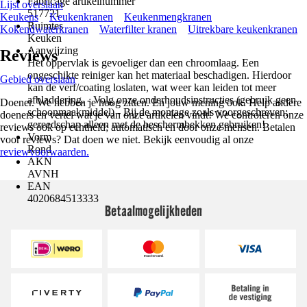
Fabricage artikelnummer
Lijst overslaan
517721
Keukens
Keukenkranen
Keukenmengkranen
Ruimtes
Kokendwaterkranen
Waterfilter kranen
Uitrekbare keukenkranen
Keuken
Aanwijzing
Reviews
Het oppervlak is gevoeliger dan een chroomlaag. Een
ongeschikte reiniger kan het materiaal beschadigen. Hierdoor
Gebied overslaan
kan de verf/coating loslaten, wat weer kan leiden tot meer
afbladdering. - Volg onze onderhoudsinstructies (gebruik geen
Doener. We hebben je hoog zitten. En jouw mening ook. Help andere
schoonmaakmiddel) - Bij de montage zoals voorgeschreven:
doeners en vertel wat je van onze artikelen vindt! We controleren onze
gereedschap alleen met de beschermbekken gebruiken!
reviews ook op echtheid; automatisch en door onze mensen. Betalen
Vorm
voor reviews? Dat doen we niet. Bekijk eenvoudig al onze
Rond
reviewvoorwaarden.
AKN
AVNH
EAN
4020684513333
Betaalmogelijkheden