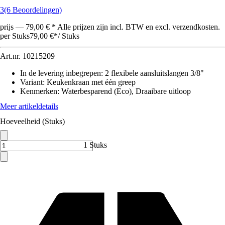
3
(6 Beoordelingen)
prijs — 79,00 € * Alle prijzen zijn incl. BTW en excl. verzendkosten.
per Stuks
79,00 €
*
/
Stuks
Art.nr.
10215209
In de levering inbegrepen
:
2 flexibele aansluitslangen 3/8"
Variant
:
Keukenkraan met één greep
Kenmerken
:
Waterbesparend (Eco), Draaibare uitloop
Meer artikeldetails
Hoeveelheid (Stuks)
1 Stuks