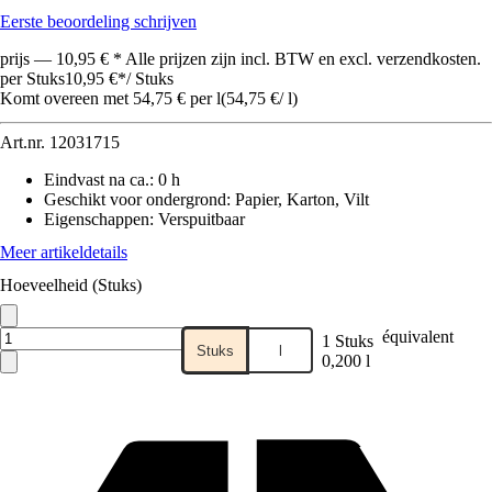
Eerste beoordeling schrijven
prijs — 10,95 € * Alle prijzen zijn incl. BTW en excl. verzendkosten.
per Stuks
10,95 €
*
/
Stuks
Komt overeen met 54,75 € per l
(
54,75 €
/
l
)
Art.nr.
12031715
Eindvast na ca.
:
0 h
Geschikt voor ondergrond
:
Papier, Karton, Vilt
Eigenschappen
:
Verspuitbaar
Meer artikeldetails
Hoeveelheid (Stuks)
équivalent
1 Stuks
Stuks
l
0,200 l