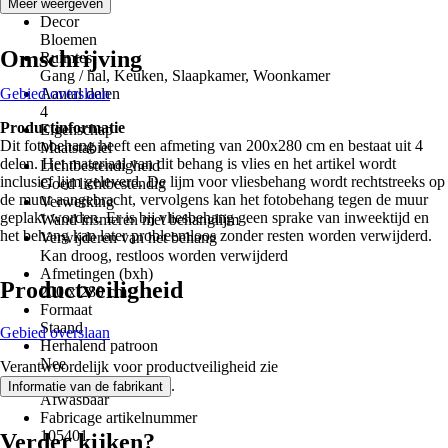
Roze
Meer weergeven
Decor
Bloemen
Omschrijving
Ruimtes
Gang / hal, Keuken, Slaapkamer, Woonkamer
Gebied overslaan
Aantal delen
4
Productinformatie
Eigenschap
Dit fotobehang heeft een afmeting van 200x280 cm en bestaat uit 4
Maatstabiel
delen. Het materiaal van dit behang is vlies en het artikel wordt
Lichtbestendigheid
inclusief lijm geleverd. De lijm voor vliesbehang wordt rechtstreeks op
Goed lichtbestendig
de muur aangebracht, vervolgens kan het fotobehang tegen de muur
Verwerking
geplakt worden. Er is bij vliesbehang geen sprake van inweektijd en
Wand insmeren met behanglijm
het behang kan later probleemloos zonder resten worden verwijderd.
Verwijderen van het behang
Kan droog, restloos worden verwijderd
Afmetingen (bxh)
Productveiligheid
200 x 280 cm
Formaat
Staand
Gebied overslaan
Herhalend patroon
Nee
Verantwoordelijk voor productveiligheid zie
Wasbestendigheid
.
Informatie van de fabrikant
Afwasbaar
Fabricage artikelnummer
105401
Verder kijken?