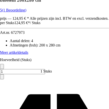
bloesem 200x280 cm
5
(1 Beoordeling)
prijs — 124,95 € * Alle prijzen zijn incl. BTW en excl. verzendkosten.
per Stuks
124,95 €
*
/
Stuks
Art.nr.
6727973
Aantal delen
:
4
Afmetingen (bxh)
:
200 x 280 cm
Meer artikeldetails
Hoeveelheid (Stuks)
1 Stuks