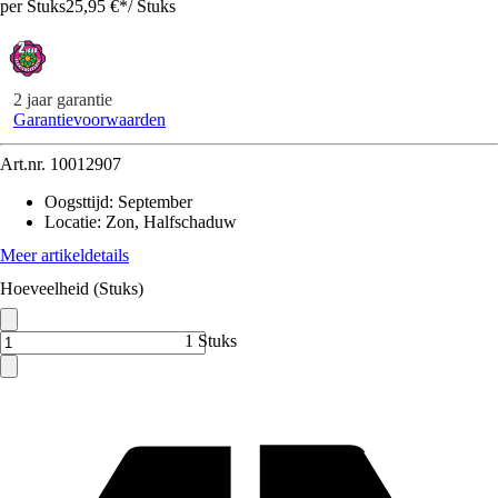
per Stuks
25,95 €
*
/
Stuks
2 jaar garantie
Garantievoorwaarden
Art.nr.
10012907
Oogsttijd
:
September
Locatie
:
Zon, Halfschaduw
Meer artikeldetails
Hoeveelheid (Stuks)
1 Stuks