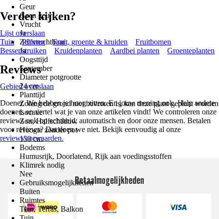
Geur
Verder kijken?
Geen geur
Vrucht
Lijst overslaan
Ja
Tuin
Zelfvruchtbaar
Planten
Fruit, groente & kruiden
Fruitbomen
Bessenstruiken
Ja
Kruidenplanten
Aardbei planten
Groenteplanten
Oogsttijd
Reviews
September
Diameter potgrootte
24 cm
Gebied overslaan
Planttijd
Doener. We hebben je hoog zitten. En jouw mening ook. Help andere
Zolang de grond niet bevroren is, kan deze plant geplant worden
doeners en vertel wat je van onze artikelen vindt! We controleren onze
Locatie
reviews ook op echtheid; automatisch en door onze mensen. Betalen
Zon, Halfschaduw
voor reviews? Dat doen we niet. Bekijk eenvoudig al onze
Hoogte zonder pot
reviewvoorwaarden.
150 cm
Bodems
Humusrijk, Doorlatend, Rijk aan voedingsstoffen
Klimrek nodig
Nee
Betaalmogelijkheden
Gebruiksmogelijkheden
Buiten
Ruimtes
Tuin, Terras, Balkon
Tuin