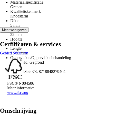
Materiaalspecificatie
Grenen
Kwaliteitskenmerk
Knoestarm
Dikte
5 mm
Breedte
Meer weergeven
22 mm
Hoogte
Certificaten & services
2.700 mm
Lengte
Gebied overslaan
2.700 mm
Oppervlakte/Oppervlaktebehandeling
Geschaafd, Gegrond
EAN
8711283392073, 8718848279404
FSC® N004506
Meer informatie:
www.fsc.org
Omschrijving