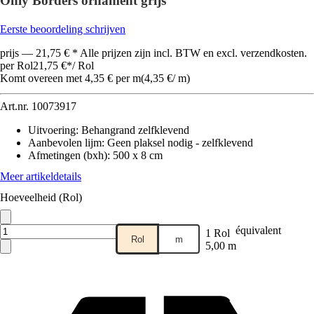
Only Borders ornament grijs
Eerste beoordeling schrijven
prijs — 21,75 € * Alle prijzen zijn incl. BTW en excl. verzendkosten.
per Rol
21,75 €
*
/
Rol
Komt overeen met 4,35 € per m
(
4,35 €
/
m
)
Art.nr.
10073917
Uitvoering
:
Behangrand zelfklevend
Aanbevolen lijm
:
Geen plaksel nodig - zelfklevend
Afmetingen (bxh)
:
500 x 8 cm
Meer artikeldetails
Hoeveelheid (Rol)
équivalent
1 Rol
Rol
m
5,00 m