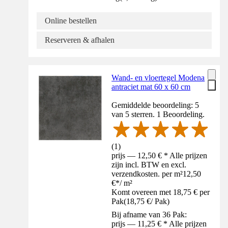
Online bestellen
Reserveren & afhalen
Wand- en vloertegel Modena
antraciet mat 60 x 60 cm
Gemiddelde beoordeling: 5
van 5 sterren. 1 Beoordeling.
(
1
)
prijs — 12,50 € * Alle prijzen
zijn incl. BTW en excl.
verzendkosten. per m²
12,50
€
*
/
m²
Komt overeen met 18,75 € per
Pak
(
18,75 €
/
Pak
)
Bij afname van 36 Pak:
prijs — 11,25 € * Alle prijzen