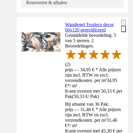
Reserveren & afhalen
Wandtegel Texdeco decor
60x120 gerectificeerd
Gemiddelde beoordeling: 5
van 5 sterren. 2
Beoordelingen.
(
2
)
prijs — 34,95 € * Alle prijzen
zijn incl. BTW en excl.
verzendkosten. per m²
34,95
€
*
/
m²
Komt overeen met 50,33 € per
Pak
(
50,33 €
/
Pak
)
Bij afname van 36 Pak:
prijs — 31,46 € * Alle prijzen
zijn incl. BTW en excl.
verzendkosten. per m²
31,46
€
*
/
m²
Komt overeen met 45,30 € per