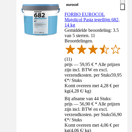
FORBO EUROCOL
Majolicol Pasta tegellijm 682,
14 kg
Gemiddelde beoordeling: 3.5
van 5 sterren. 11
Beoordelingen.
(
11
)
prijs — 59,95 € * Alle prijzen
zijn incl. BTW en excl.
verzendkosten. per Stuks
59,95
€
*
/
Stuks
Komt overeen met 4,28 € per
kg
(
4,28 €
/
kg
)
Bij afname van 44 Stuks:
prijs — 56,90 € * Alle prijzen
zijn incl. BTW en excl.
verzendkosten. per Stuks
56,90
€
*
/
Stuks
Komt overeen met 4,06 € per
kg
(
4,06 €
/
kg
)