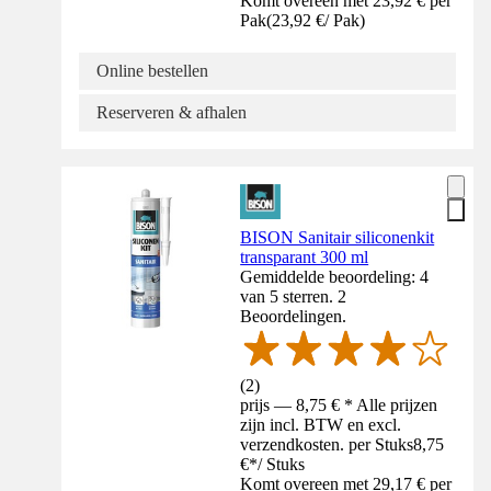
Komt overeen met 23,92 € per
Pak
(
23,92 €
/
Pak
)
Online bestellen
Reserveren & afhalen
BISON Sanitair siliconenkit
transparant 300 ml
Gemiddelde beoordeling: 4
van 5 sterren. 2
Beoordelingen.
(
2
)
prijs — 8,75 € * Alle prijzen
zijn incl. BTW en excl.
verzendkosten. per Stuks
8,75
€
*
/
Stuks
Komt overeen met 29,17 € per