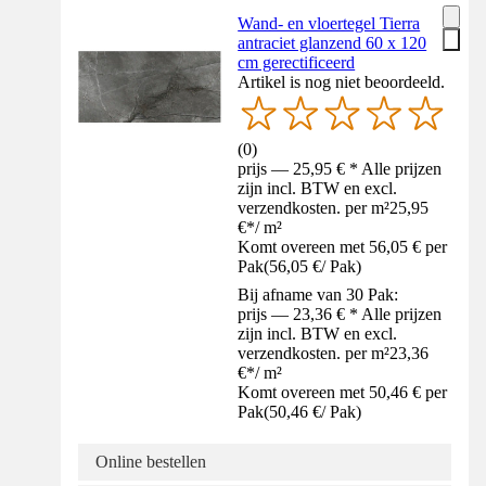
Wand- en vloertegel Tierra
antraciet glanzend 60 x 120
cm gerectificeerd
Artikel is nog niet beoordeeld.
(
0
)
prijs — 25,95 € * Alle prijzen
zijn incl. BTW en excl.
verzendkosten. per m²
25,95
€
*
/
m²
Komt overeen met 56,05 € per
Pak
(
56,05 €
/
Pak
)
Bij afname van 30 Pak:
prijs — 23,36 € * Alle prijzen
zijn incl. BTW en excl.
verzendkosten. per m²
23,36
€
*
/
m²
Komt overeen met 50,46 € per
Pak
(
50,46 €
/
Pak
)
Online bestellen