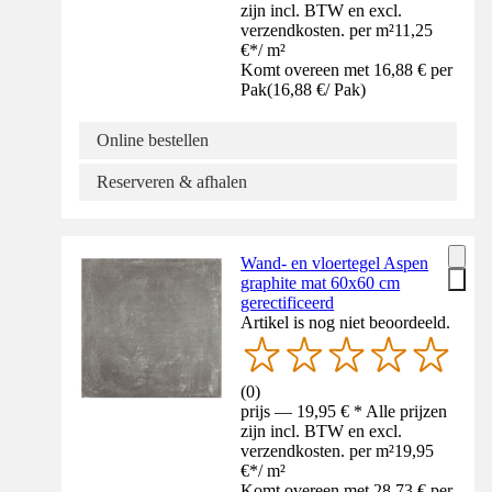
zijn incl. BTW en excl.
verzendkosten. per m²
11,25
€
*
/
m²
Komt overeen met 16,88 € per
Pak
(
16,88 €
/
Pak
)
Online bestellen
Reserveren & afhalen
Wand- en vloertegel Aspen
graphite mat 60x60 cm
gerectificeerd
Artikel is nog niet beoordeeld.
(
0
)
prijs — 19,95 € * Alle prijzen
zijn incl. BTW en excl.
verzendkosten. per m²
19,95
€
*
/
m²
Komt overeen met 28,73 € per