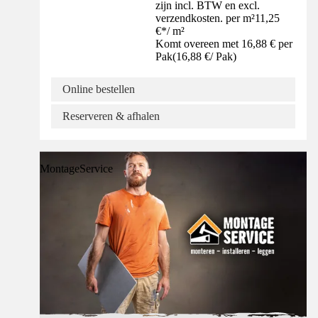
zijn incl. BTW en excl.
verzendkosten. per m²
11,25
€
*
/
m²
Komt overeen met 16,88 € per
Pak
(
16,88 €
/
Pak
)
Online bestellen
Reserveren & afhalen
MontageService