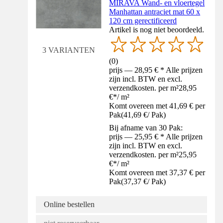
MIRAVA Wand- en vloertegel
Manhattan antraciet mat 60 x
120 cm gerectificeerd
Artikel is nog niet beoordeeld.
3 VARIANTEN
(
0
)
prijs — 28,95 € * Alle prijzen
zijn incl. BTW en excl.
verzendkosten. per m²
28,95
€
*
/
m²
Komt overeen met 41,69 € per
Pak
(
41,69 €
/
Pak
)
Bij afname van 30 Pak:
prijs — 25,95 € * Alle prijzen
zijn incl. BTW en excl.
verzendkosten. per m²
25,95
€
*
/
m²
Komt overeen met 37,37 € per
Pak
(
37,37 €
/
Pak
)
Online bestellen