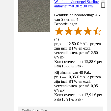
Wand- en vloertegel Starline
antraciet mat 30 x 30 cm
Gemiddelde beoordeling: 4.5
van 5 sterren. 4
Beoordelingen.
(
4
)
prijs — 12,50 € * Alle prijzen
zijn incl. BTW en excl.
verzendkosten. per m²
12,50
€
*
/
m²
Komt overeen met 15,88 € per
Pak
(
15,88 €
/
Pak
)
Bij afname van 48 Pak:
prijs — 10,95 € * Alle prijzen
zijn incl. BTW en excl.
verzendkosten. per m²
10,95
€
*
/
m²
Komt overeen met 13,91 € per
Pak
(
13,91 €
/
Pak
)
Online bestellen