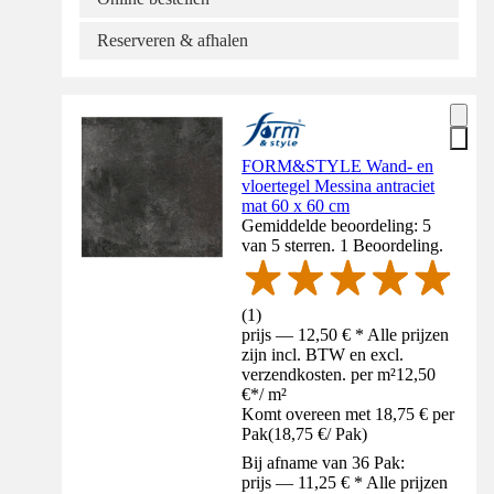
Reserveren & afhalen
FORM&STYLE Wand- en
vloertegel Messina antraciet
mat 60 x 60 cm
Gemiddelde beoordeling: 5
van 5 sterren. 1 Beoordeling.
(
1
)
prijs — 12,50 € * Alle prijzen
zijn incl. BTW en excl.
verzendkosten. per m²
12,50
€
*
/
m²
Komt overeen met 18,75 € per
Pak
(
18,75 €
/
Pak
)
Bij afname van 36 Pak:
prijs — 11,25 € * Alle prijzen