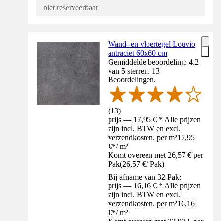
niet reserveerbaar
Wand- en vloertegel Louvio
antraciet 60x60 cm
Gemiddelde beoordeling: 4.2
van 5 sterren. 13
Beoordelingen.
(
13
)
prijs — 17,95 € * Alle prijzen
zijn incl. BTW en excl.
verzendkosten. per m²
17,95
€
*
/
m²
Komt overeen met 26,57 € per
Pak
(
26,57 €
/
Pak
)
Bij afname van 32 Pak:
prijs — 16,16 € * Alle prijzen
zijn incl. BTW en excl.
verzendkosten. per m²
16,16
€
*
/
m²