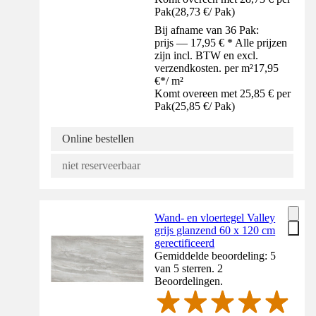
Pak
(
28,73 €
/
Pak
)
Bij afname van 36 Pak:
prijs — 17,95 € * Alle prijzen
zijn incl. BTW en excl.
verzendkosten. per m²
17,95
€
*
/
m²
Komt overeen met 25,85 € per
Pak
(
25,85 €
/
Pak
)
Online bestellen
niet reserveerbaar
Wand- en vloertegel Valley
grijs glanzend 60 x 120 cm
gerectificeerd
Gemiddelde beoordeling: 5
van 5 sterren. 2
Beoordelingen.