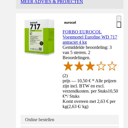
MEER ADVIES & PROJECTEN
FORBO EUROCOL
Voegmortel Eurofine WD 717
antraciet 4 kg
Gemiddelde beoordeling: 3
van 5 sterren. 2
Beoordelingen.
(
2
)
prijs — 10,50 € * Alle prijzen
zijn incl. BTW en excl.
verzendkosten. per Stuks
10,50
€
*
/
Stuks
Komt overeen met 2,63 € per
kg
(
2,63 €
/
kg
)
Online bestellen