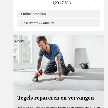
l
(
29,17 €
/
l
)
Online bestellen
Reserveren & afhalen
Advies
Tegels repareren en vervangen
Moet je enkele vloertegels vervangen omdat ze oud en