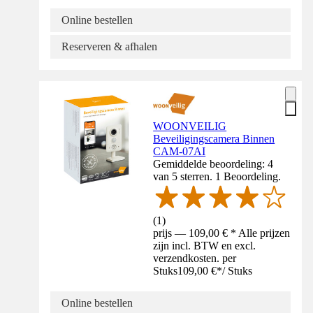
Online bestellen
Reserveren & afhalen
WOONVEILIG
Beveiligingscamera Binnen
CAM-07AI
Gemiddelde beoordeling: 4
van 5 sterren. 1 Beoordeling.
(
1
)
prijs — 109,00 € * Alle prijzen
zijn incl. BTW en excl.
verzendkosten. per
Stuks
109,00 €
*
/
Stuks
Online bestellen