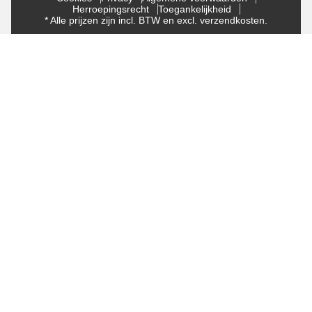
Herroepingsrecht
Toegankelijkheid
* Alle prijzen zijn incl. BTW en excl. verzendkosten.