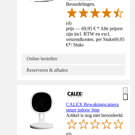
Beoordelingen.
(
4
)
prijs — 69,95 € * Alle prijzen
zijn incl. BTW en excl.
verzendkosten. per Stuks
69,95
€
*
/
Stuks
Online bestellen
Reserveren & afhalen
CALEX Bewakingscamera
smart indoor 3mp
Artikel is nog niet beoordeeld.
(
0
)