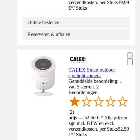
verzendkosten. per Stuks
39,99
€
*
/
Stuks
Online bestellen
Reserveren & afhalen
CALEX Smart outdoor
spotlight camera
Gemiddelde beoordeling: 1
van 5 sterren. 2
Beoordelingen.
(
2
)
prijs — 52,50 € * Alle prijzen
zijn incl. BTW en excl.
verzendkosten. per Stuks
52,50
€
*
/
Stuks