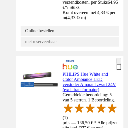
verzendkosten. per Stuks
64,95
€
*
/
Stuks
Komt overeen met 4,33 € per
m
(
4,33 €
/
m
)
Online bestellen
niet reserveerbaar
PHILIPS Hue White and
Color Ambiance LED
verstraler Amarant zwart 24V
(excl. transformator)
Gemiddelde beoordeling: 5
van 5 sterren. 1 Beoordeling.
(
1
)
prijs — 136,50 € * Alle prijzen
zijn incl. BTW en excl.