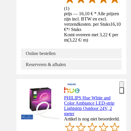
(
1
)
prijs — 16,10 € * Alle prijzen
zijn incl. BTW en excl.
verzendkosten. per Stuks
16,10
€
*
/
Stuks
Komt overeen met 3,22 € per
m
(
3,22 €
/
m
)
Online bestellen
Reserveren & afhalen
PHILIPS Hue White and
Color Ambiance LED-strip
Lightstrip Outdoor 24V, 2
meter
Artikel is nog niet beoordeeld.