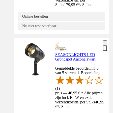
verzendkosten. per
Stuks
179,95 €
*
/
Stuks
Online bestellen
Nu niet reserveerbaar
SEASONLIGHTS LED
Grondspot Ancona zwart
Gemiddelde beoordeling: 3
van 5 sterren. 1 Beoordeling.
(
1
)
prijs — 46,95 € * Alle prijzen
zijn incl. BTW en excl.
verzendkosten. per Stuks
46,95
€
*
/
Stuks