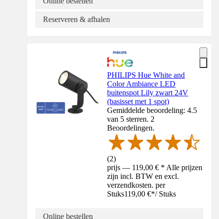
Online bestellen
Reserveren & afhalen
PHILIPS Hue White and
Color Ambiance LED
buitenspot Lily zwart 24V
(basisset met 1 spot)
Gemiddelde beoordeling: 4.5
van 5 sterren. 2
Beoordelingen.
(
2
)
prijs — 119,00 € * Alle prijzen
zijn incl. BTW en excl.
verzendkosten. per
Stuks
119,00 €
*
/
Stuks
Online bestellen