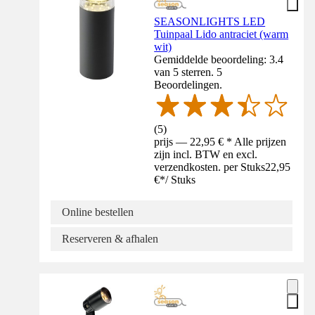
SEASONLIGHTS LED
Tuinpaal Lido antraciet (warm
wit)
Gemiddelde beoordeling: 3.4
van 5 sterren. 5
Beoordelingen.
(
5
)
prijs — 22,95 € * Alle prijzen
zijn incl. BTW en excl.
verzendkosten. per Stuks
22,95
€
*
/
Stuks
Online bestellen
Reserveren & afhalen