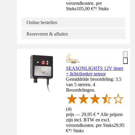
verzendkosten. per
Stuks
105,00 €
*
/
Stuks
Online bestellen
Reserveren & afhalen
SEASONLIGHTS 12V timer
+ licht/donker sensor
Gemiddelde beoordeling: 3.5
van 5 sterren. 4
Beoordelingen.
(
4
)
prijs — 29,95 € * Alle prijzen
zijn incl. BTW en excl.
verzendkosten. per Stuks
29,95
€
*
/
Stuks