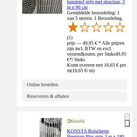
kunststof grijs met structuur, 3
m x 90 cm
Gemiddelde beoordeling: 1
van 5 sterren. 1 Beoordeling.
(
1
)
prijs — 49,95 € * Alle prijzen
zijn incl. BTW en excl.
verzendkosten. per Stuks
49,95
€
*
/
Stuks
Komt overeen met 16,65 € per
m
(
16,65 €
/
m
)
Online bestellen
Reserveren & afhalen
KONSTA Rolscherm
Premium Plus grijs 3 m x 180