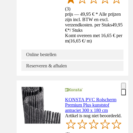
(
3
)
prijs — 49,95 € * Alle prijzen
zijn incl. BTW en excl.
verzendkosten. per Stuks
49,95
€
*
/
Stuks
Komt overeen met 16,65 € per
m
(
16,65 €
/
m
)
Online bestellen
Reserveren & afhalen
KONSTA PVC Rolscherm
Premium Plus kunststof
antraciet 300 x 180 cm
Artikel is nog niet beoordeeld.