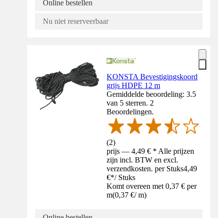
Online bestellen
Nu niet reserveerbaar
KONSTA Bevestigingskoord
grijs HDPE 12 m
Gemiddelde beoordeling: 3.5
van 5 sterren. 2
Beoordelingen.
(
2
)
prijs — 4,49 € * Alle prijzen
zijn incl. BTW en excl.
verzendkosten. per Stuks
4,49
€
*
/
Stuks
Komt overeen met 0,37 € per
m
(
0,37 €
/
m
)
Online bestellen