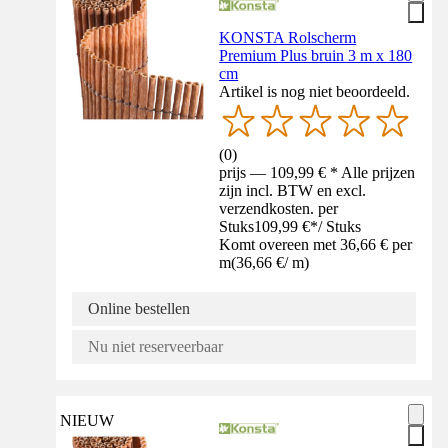
KONSTA Rolscherm
Premium Plus bruin 3 m x 180
cm
Artikel is nog niet beoordeeld.
(
0
)
prijs — 109,99 € * Alle prijzen
zijn incl. BTW en excl.
verzendkosten. per
Stuks
109,99 €
*
/
Stuks
Komt overeen met 36,66 € per
m
(
36,66 €
/
m
)
Online bestellen
Nu niet reserveerbaar
NIEUW