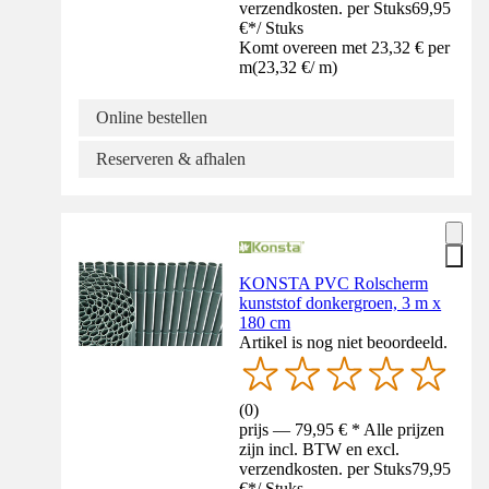
verzendkosten. per Stuks
69,95
€
*
/
Stuks
Komt overeen met 23,32 € per
m
(
23,32 €
/
m
)
Online bestellen
Reserveren & afhalen
KONSTA PVC Rolscherm
kunststof donkergroen, 3 m x
180 cm
Artikel is nog niet beoordeeld.
(
0
)
prijs — 79,95 € * Alle prijzen
zijn incl. BTW en excl.
verzendkosten. per Stuks
79,95
€
*
/
Stuks