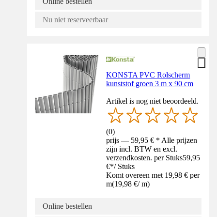
Online bestellen
Nu niet reserveerbaar
KONSTA PVC Rolscherm
kunststof groen 3 m x 90 cm
Artikel is nog niet beoordeeld.
(
0
)
prijs — 59,95 € * Alle prijzen
zijn incl. BTW en excl.
verzendkosten. per Stuks
59,95
€
*
/
Stuks
Komt overeen met 19,98 € per
m
(
19,98 €
/
m
)
Online bestellen