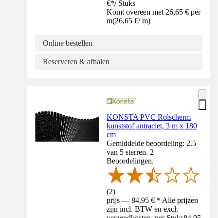
€
*
/
Stuks
Komt overeen met 26,65 € per
m
(
26,65 €
/
m
)
Online bestellen
Reserveren & afhalen
KONSTA PVC Rolscherm
kunststof antraciet, 3 m x 180
cm
Gemiddelde beoordeling: 2.5
van 5 sterren. 2
Beoordelingen.
(
2
)
prijs — 84,95 € * Alle prijzen
zijn incl. BTW en excl.
verzendkosten. per Stuks
84,95