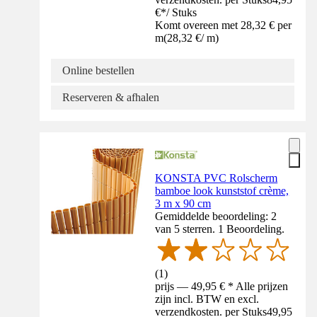
€
*
/
Stuks
Komt overeen met 28,32 € per
m
(
28,32 €
/
m
)
Online bestellen
Reserveren & afhalen
KONSTA PVC Rolscherm
bamboe look kunststof crème,
3 m x 90 cm
Gemiddelde beoordeling: 2
van 5 sterren. 1 Beoordeling.
(
1
)
prijs — 49,95 € * Alle prijzen
zijn incl. BTW en excl.
verzendkosten. per Stuks
49,95