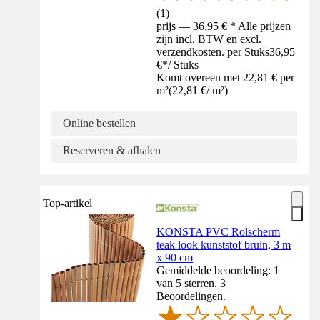
(
1
)
prijs — 36,95 € * Alle prijzen
zijn incl. BTW en excl.
verzendkosten. per Stuks
36,95
€
*
/
Stuks
Komt overeen met 22,81 € per
m²
(
22,81 €
/
m²
)
Online bestellen
Reserveren & afhalen
Top-artikel
KONSTA PVC Rolscherm
teak look kunststof bruin, 3 m
x 90 cm
Gemiddelde beoordeling: 1
van 5 sterren. 3
Beoordelingen.