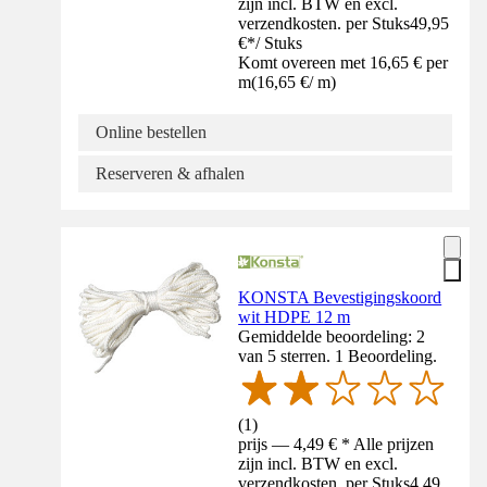
zijn incl. BTW en excl.
verzendkosten. per Stuks
49,95
€
*
/
Stuks
Komt overeen met 16,65 € per
m
(
16,65 €
/
m
)
Online bestellen
Reserveren & afhalen
KONSTA Bevestigingskoord
wit HDPE 12 m
Gemiddelde beoordeling: 2
van 5 sterren. 1 Beoordeling.
(
1
)
prijs — 4,49 € * Alle prijzen
zijn incl. BTW en excl.
verzendkosten. per Stuks
4,49