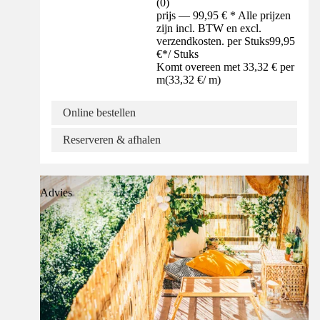
(
0
)
prijs — 99,95 € * Alle prijzen
zijn incl. BTW en excl.
verzendkosten. per Stuks
99,95
€
*
/
Stuks
Komt overeen met 33,32 € per
m
(
33,32 €
/
m
)
Online bestellen
Reserveren & afhalen
Advies