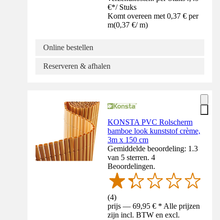
€
*
/
Stuks
Komt overeen met 0,37 € per
m
(
0,37 €
/
m
)
Online bestellen
Reserveren & afhalen
KONSTA PVC Rolscherm
bamboe look kunststof crème,
3m x 150 cm
Gemiddelde beoordeling: 1.3
van 5 sterren. 4
Beoordelingen.
(
4
)
prijs — 69,95 € * Alle prijzen
zijn incl. BTW en excl.