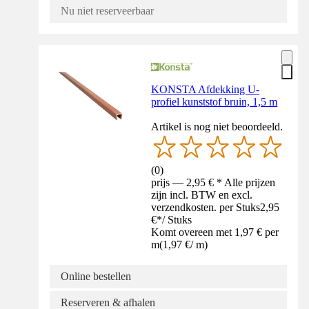
Nu niet reserveerbaar
KONSTA Afdekking U-
profiel kunststof bruin, 1,5 m
Artikel is nog niet beoordeeld.
(
0
)
prijs — 2,95 € * Alle prijzen
zijn incl. BTW en excl.
verzendkosten. per Stuks
2,95
€
*
/
Stuks
Komt overeen met 1,97 € per
m
(
1,97 €
/
m
)
Online bestellen
Reserveren & afhalen