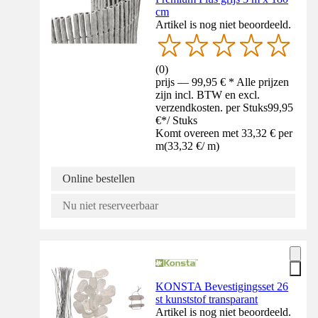
cm
Artikel is nog niet beoordeeld.
(
0
)
prijs — 99,95 € * Alle prijzen
zijn incl. BTW en excl.
verzendkosten. per Stuks
99,95
€
*
/
Stuks
Komt overeen met 33,32 € per
m
(
33,32 €
/
m
)
Online bestellen
Nu niet reserveerbaar
KONSTA Bevestigingsset 26
st kunststof transparant
Artikel is nog niet beoordeeld.