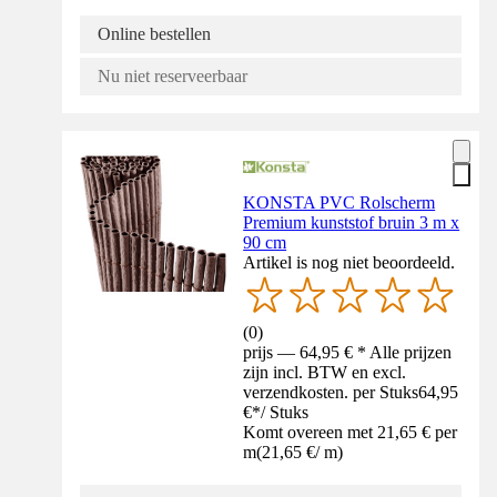
Online bestellen
Nu niet reserveerbaar
KONSTA PVC Rolscherm
Premium kunststof bruin 3 m x
90 cm
Artikel is nog niet beoordeeld.
(
0
)
prijs — 64,95 € * Alle prijzen
zijn incl. BTW en excl.
verzendkosten. per Stuks
64,95
€
*
/
Stuks
Komt overeen met 21,65 € per
m
(
21,65 €
/
m
)