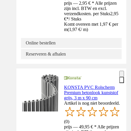
prijs — 2,95 € * Alle prijzen
zijn incl. BTW en excl.
verzendkosten. per Stuks
2,95
€
*
/
Stuks
Komt overeen met 1,97 € per
m
(
1,97 €
/
m
)
Online bestellen
Reserveren & afhalen
KONSTA PVC Rolscherm
Premium betonlook kunststof
grijs, 3 m x 90 cm
Artikel is nog niet beoordeeld.
(
0
)
prijs — 49,95 € * Alle prijzen