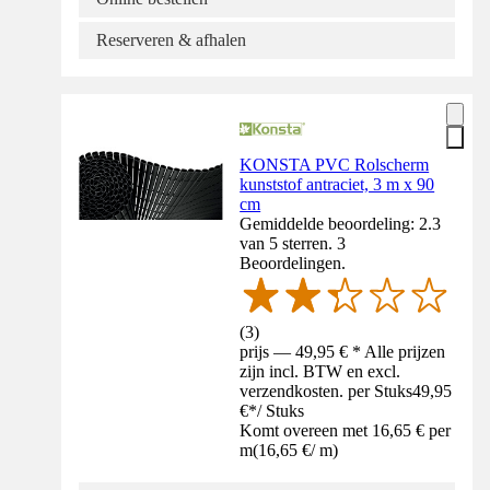
Reserveren & afhalen
KONSTA PVC Rolscherm
kunststof antraciet, 3 m x 90
cm
Gemiddelde beoordeling: 2.3
van 5 sterren. 3
Beoordelingen.
(
3
)
prijs — 49,95 € * Alle prijzen
zijn incl. BTW en excl.
verzendkosten. per Stuks
49,95
€
*
/
Stuks
Komt overeen met 16,65 € per
m
(
16,65 €
/
m
)