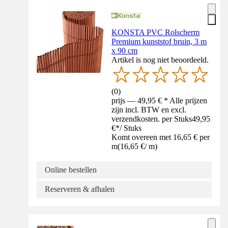
KONSTA PVC Rolscherm
Premium kunststof bruin, 3 m
x 90 cm
Artikel is nog niet beoordeeld.
(
0
)
prijs — 49,95 € * Alle prijzen
zijn incl. BTW en excl.
verzendkosten. per Stuks
49,95
€
*
/
Stuks
Komt overeen met 16,65 € per
m
(
16,65 €
/
m
)
Online bestellen
Reserveren & afhalen