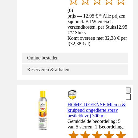
(
0
)
prijs — 12,95 € * Alle prijzen
zijn incl. BTW en excl.
verzendkosten. per Stuks
12,95
€
*
/
Stuks
Komt overeen met 32,38 € per
l
(
32,38 €
/
l
)
Online bestellen
Reserveren & afhalen
HOME DEFENSE Mieren &
kruipend ongedierte spray
pesticidevrij 300 ml
Gemiddelde beoordeling: 5
van 5 sterren. 1 Beoordeling.