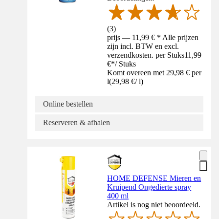
(
3
)
prijs — 11,99 € * Alle prijzen
zijn incl. BTW en excl.
verzendkosten. per Stuks
11,99
€
*
/
Stuks
Komt overeen met 29,98 € per
l
(
29,98 €
/
l
)
Online bestellen
Reserveren & afhalen
HOME DEFENSE Mieren en
Kruipend Ongedierte spray
400 ml
Artikel is nog niet beoordeeld.